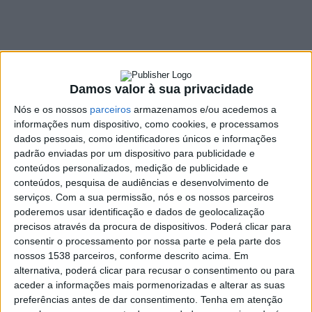
Braga
21 AGOSTO, 2025
Damos valor à sua privacidade
SHARE
TWEET
SHARE
PIN IT
Nós e os nossos
parceiros
armazenamos e/ou acedemos a
informações num dispositivo, como cookies, e processamos
571 VIEWS
dados pessoais, como identificadores únicos e informações
padrão enviadas por um dispositivo para publicidade e
conteúdos personalizados, medição de publicidade e
João Faria Gayo anunciou a retirada da sua candidatura
conteúdos, pesquisa de audiências e desenvolvimento de
à presidência da Associação Futebol de Braga.
A
serviços.
Com a sua permissão, nós e os nossos parceiros
poderemos usar identificação e dados de geolocalização
decisão prendeu-se, sobretudo, com a importância de
precisos através da procura de dispositivos. Poderá clicar para
não haver dispersão de votos.
consentir o processamento por nossa parte e pela parte dos
João Faria Gayo refere, em comunicado, que apresentou a sua
nossos 1538 parceiros, conforme descrito acima. Em
lista com uma “
visão muito clara para o futuro da associação:
alternativa, poderá clicar para recusar o consentimento ou para
aceder a informações mais pormenorizadas e alterar as suas
uma entidade mais moderna, mais próxima dos clubes, mais
preferências antes de dar consentimento.
Tenha em atenção
transparente nas decisões e mais, muito mais, ambiciosa nos