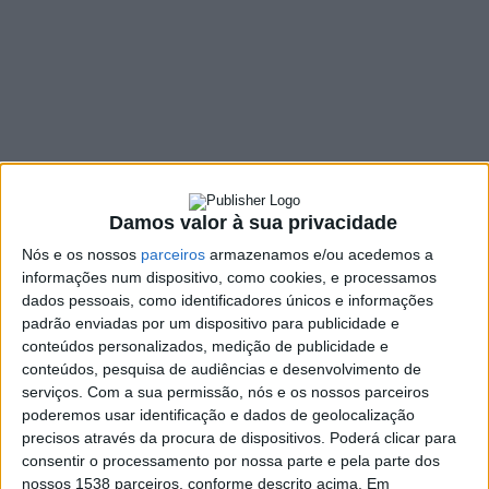
Comissão Nacional
do PS
8 JANEIRO, 2024
SHARE
TWEET
SHARE
PIN IT
Damos valor à sua privacidade
96 VIEWS
Nós e os nossos
parceiros
armazenamos e/ou acedemos a
informações num dispositivo, como cookies, e processamos
dados pessoais, como identificadores únicos e informações
padrão enviadas por um dispositivo para publicidade e
Os vieirenses Pedro Pires e Vânia Cruz foram eleitos,
conteúdos personalizados, medição de publicidade e
este fim de semana, como membros efetivos da
conteúdos, pesquisa de audiências e desenvolvimento de
Comissão Nacional do Partido Socialista (PS) para o
serviços.
Com a sua permissão, nós e os nossos parceiros
mandato 2024-2026. A eleição decorreu no 24.º
poderemos usar identificação e dados de geolocalização
Congresso do PS que se realizou nos dias 5, 6 e 7 de
precisos através da procura de dispositivos. Poderá clicar para
janeiro, em Lisboa.
consentir o processamento por nossa parte e pela parte dos
nossos 1538 parceiros, conforme descrito acima. Em