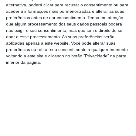
A lista única apresentada resultou de um acordo entre o
alternativa, poderá clicar para recusar o consentimento ou para
secretário-geral, Pedro Nuno Santos, José Luís Carneiro e Daniel
aceder a informações mais pormenorizadas e alterar as suas
Adrião e obteve 90,78% dos votos.
preferências antes de dar consentimento.
Tenha em atenção
que algum processamento dos seus dados pessoais poderá
Foram 14 os militantes do distrito de Braga indicados por José
não exigir o seu consentimento, mas que tem o direito de se
Luís Carneiro para o órgão máximo do partido, que conta com
opor a esse processamento. As suas preferências serão
258 elementos e é presidido por Carlos César, presidente do
aplicadas apenas a este website. Você pode alterar suas
PS, reconduzido no cargo também neste congresso.
preferências ou retirar seu consentimento a qualquer momento
voltando a este site e clicando no botão "Privacidade" na parte
Por Braga, José Luís Carneiro indicou para esta lista de consenso
inferior da página.
Pedro Costa (Amares), Diogo Valadas Ponte (Barcelos), Palmira
Maciel (Braga), Carla Lousada (Cabeceiras de Basto), Eugénio
Carvalho (Celorico de Basto), Pompeu Martins (Fafe), Adelina
Paula Pinto (Guimarães),
Pedro Pires (Vieira do Minho)
, Paulo
Folhadela (Famalicão), Carmo Faria (Vila Verde), António Miguel
(Famalicão), Rui Dória (Braga), Antero Barbosa (Fafe) e
Vânia
Cruz (Vieira do Minho)
.
Como suplentes foram ainda indicados André Castro (Vizela),
Joana Barbosa (Cabeceiras de Basto), Marta Ferreira (Braga),
Manuel Silva (Guimarães), Manuela Jordão (Fafe), José Miguel