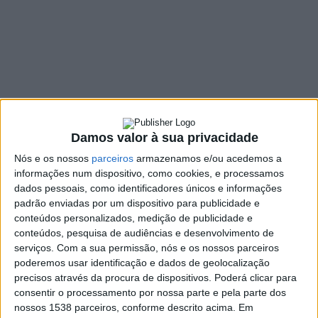
Braga do Bloco de
Esquerda
25 OUTUBRO, 2022
SHARE
TWEET
SHARE
PIN IT
Damos valor à sua privacidade
Nós e os nossos
parceiros
armazenamos e/ou acedemos a
103 VIEWS
informações num dispositivo, como cookies, e processamos
dados pessoais, como identificadores únicos e informações
padrão enviadas por um dispositivo para publicidade e
José Maria Cardoso (Lista A) foi reeleito coordenador
conteúdos personalizados, medição de publicidade e
da
Comissão Coordenadora Distrital do Bloco de
conteúdos, pesquisa de audiências e desenvolvimento de
Esquerda em Braga, nas eleições que decorreram no
serviços.
Com a sua permissão, nós e os nossos parceiros
poderemos usar identificação e dados de geolocalização
passado sábado, 22 de outubro.
Para além da distrital,
precisos através da procura de dispositivos. Poderá clicar para
também foram eleitas as Comissões Coordenadoras
consentir o processamento por nossa parte e pela parte dos
Concelhias de Braga e de Barcelos. Os órgãos eleitos
nossos 1538 parceiros, conforme descrito acima. Em
tomam posse dentro de uma semana, para o mandato