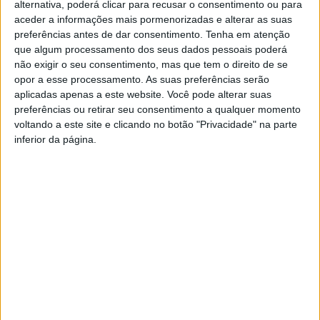
alternativa, poderá clicar para recusar o consentimento ou para
2022-2024.
aceder a informações mais pormenorizadas e alterar as suas
preferências antes de dar consentimento.
Tenha em atenção
Comissão Coordenadora Distrital
que algum processamento dos seus dados pessoais poderá
A
Lista A
, encabeçada por José Maria Cardoso com a moção
não exigir o seu consentimento, mas que tem o direito de se
“Um Bloco Forte e unido”, obteve
onze mandatos
e a
lista B
,
opor a esse processamento. As suas preferências serão
aplicadas apenas a este website. Você pode alterar suas
encabeçada por Manuel Carlos Silva com a moção “Por um
preferências ou retirar seu consentimento a qualquer momento
Bloco de Esquerda mais democrático e combativo”, obteve
voltando a este site e clicando no botão "Privacidade" na parte
dois mandatos
.
inferior da página.
A Comissão Coordenadora Distrital de Braga passa a ser
composta por:
José Maria Cardoso, Sónia Ribeiro, Cristina Andrade Carvalho,
Miguel Martins, Ricardo Cerqueira, Manuel Carlos Silva, Norberta
Grilo, Marco Gomes, Luís Gonçalves Santos, Manuela Airosa,
Afonso Silva, Joaquim Teixeira e Carlos Machado.
Comissão Coordenadora Concelhia de Braga
A
Lista A
, com a moção “Propostas de Esquerda para enfrentar
a inflação” encabeçada por Alexandra Vieira,
obteve
onze