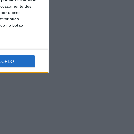
Universidade Sénior assinala
ocessamento dos
final do ano letivo com tarde
de convívio
opor a esse
terar suas
6 AGOSTO, 2026
ndo no botão
CORDO