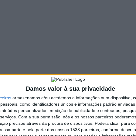
188 VIEWS
PIN IT
o passado dia 13 de dezembro o antigo Presidente da Junta
anos como Presidente de Junta de Freguesia de Anissó.
rante esse tempo, muitas vezes colocou os interesses
esignar, serão também homenageados, os antigos Presidentes
Damos valor à sua privacidade
ceiros
armazenamos e/ou acedemos a informações num dispositivo, c
essoais, como identificadores únicos e informações padrão enviadas 
conteúdos personalizados, medição de publicidade e conteúdos, pesqui
serviços.
Com a sua permissão, nós e os nossos parceiros poderemos 
Assembleia Municipal de Vieira do
ção precisos através da procura de dispositivos. Poderá clicar para co
Minho dia 18 Dezembro 21h
ossa parte e pela parte dos nossos 1538 parceiros, conforme descrit
 clicar para recusar o consentimento ou para aceder a informações ma