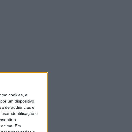
ULTIMA HORA
Autarquia da Póvoa de
Lanhoso apoia atividade dos
Bombeiros Voluntários
enquanto agentes de
Proteção Civil
6 AGOSTO, 2026
FAS-Portugal alerta: “Não
faltam dadores de sangue,
faltam condições ao IPST”
6 AGOSTO, 2026
omo cookies, e
por um dispositivo
Praia Fluvial de Agrela e
sa de audiências e
Serafão acolhe segunda
usar identificação e
edição do “Sol da Chafarica”
nsentir o
6 AGOSTO, 2026
o acima. Em
is pormenorizadas e