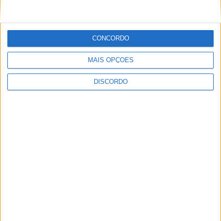
CONCORDO
ULTIMA HORA
MAIS OPÇÕES
DISCORDO
Autarquia da Póvoa de Lanhoso apoia
atividade dos Bombeiros Voluntários
enquanto agentes de Proteção Civil
6 AGOSTO, 2026
FAS-Portugal alerta: “Não faltam dadores
de sangue, faltam condições ao IPST”
6 AGOSTO, 2026
Praia Fluvial de Agrela e Serafão acolhe