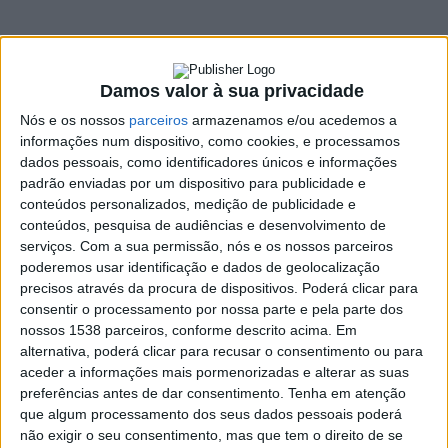
do PS amanhã em
Braga
Damos valor à sua privacidade
21 OUTUBRO, 2022
Nós e os nossos
parceiros
armazenamos e/ou acedemos a
informações num dispositivo, como cookies, e processamos
dados pessoais, como identificadores únicos e informações
SHARE
TWEET
SHARE
PIN IT
padrão enviadas por um dispositivo para publicidade e
conteúdos personalizados, medição de publicidade e
conteúdos, pesquisa de audiências e desenvolvimento de
216 VIEWS
serviços.
Com a sua permissão, nós e os nossos parceiros
poderemos usar identificação e dados de geolocalização
precisos através da procura de dispositivos. Poderá clicar para
Mariana Vieira da Silva apresenta as linhas gerais do
consentir o processamento por nossa parte e pela parte dos
Orçamento do Estado para 2023, numa sessão incluída
nossos 1538 parceiros, conforme descrito acima. Em
no périplo PS Presta Contas, que decorre amanhã, dia
alternativa, poderá clicar para recusar o consentimento ou para
22 de outubro, às 15h00, na Sede da Federação de
aceder a informações mais pormenorizadas e alterar as suas
preferências antes de dar consentimento.
Tenha em atenção
Braga (Av. Padre Júlio Fragata, 112, 1.º, Sala 6).
que algum processamento dos seus dados pessoais poderá
Os dirigentes do Partido Socialista
vão apresentar a
não exigir o seu consentimento, mas que tem o direito de se