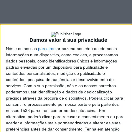
Pública Municipal
será uma realidade
30 JANEIRO, 2025
Damos valor à sua privacidade
Nós e os nossos
parceiros
armazenamos e/ou acedemos a
SHARE
TWEET
SHARE
PIN IT
informações num dispositivo, como cookies, e processamos
dados pessoais, como identificadores únicos e informações
padrão enviadas por um dispositivo para publicidade e
488 VIEWS
conteúdos personalizados, medição de publicidade e
conteúdos, pesquisa de audiências e desenvolvimento de
serviços.
Com a sua permissão, nós e os nossos parceiros
A ministra da Cultura, Dalila Rodrigues, visitou Terras de
poderemos usar identificação e dados de geolocalização
Bouro no passado dia 24 de janeiro para participar
precisos através da procura de dispositivos. Poderá clicar para
numa reunião de trabalho com o Conselho
consentir o processamento por nossa parte e pela parte dos
Intermunicipal do Cávado (CIM Cávado).
nossos 1538 parceiros, conforme descrito acima. Em
alternativa, poderá clicar para recusar o consentimento ou para
A visita teve início na Câmara Municipal de Terras de Bouro,
aceder a informações mais pormenorizadas e alterar as suas
onde decorreu o encontro entre a ministra e o Conselho
preferências antes de dar consentimento.
Tenha em atenção