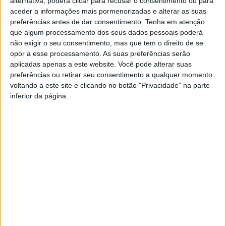
alternativa, poderá clicar para recusar o consentimento ou para
Instituto da Habitação e Reabilitação Urbana (IHRU).
aceder a informações mais pormenorizadas e alterar as suas
preferências antes de dar consentimento.
Tenha em atenção
A visita iniciará as 11.30h, com uma visita às habitações na Rua do
que algum processamento dos seus dados pessoais poderá
Tratado da Aliança, n.º40, na União de Freguesias de Tagilde e
não exigir o seu consentimento, mas que tem o direito de se
Vizela S. Paio (4 habitações/ 1 T1 + 1 T2 + 2 T3)), seguindo-se depois
opor a esse processamento. As suas preferências serão
uma visita às habitações na Rua da Vista Alegre, na União de
aplicadas apenas a este website. Você pode alterar suas
Freguesias de S. Miguel e S. João (2 habitações / 1 T3 + 1 T5).
preferências ou retirar seu consentimento a qualquer momento
voltando a este site e clicando no botão "Privacidade" na parte
Depois das visitas, realizar-se-á uma receção no edifício sede
inferior da página.
da Câmara Municipal, onde terão lugar as Intervenções do
Presidente da Câmara Municipal de Vizela, Victor Hugo
Salgado, e do Ministro das Infraestruturas e da Habitação, Pedro
Nuno Santos.
Cumpre destacar que a Câmara Municipal de Vizela tem já
disponíveis para entrega 21 habitações das 90 constantes do
acordo de colaboração, no âmbito do Programa 1.º Direito,
assinado com o Instituto da Habitação e Reabilitação Urbana
(IHRU).
De relembrar que o acordo de colaboração, no âmbito do