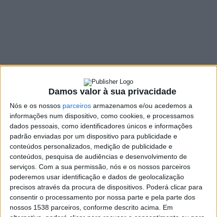
Vizela na próxima
quarta-feira
25 JULHO, 2022
SHARE
TWEET
SHARE
PIN IT
Damos valor à sua privacidade
Nós e os nossos
parceiros
armazenamos e/ou acedemos a
155 VIEWS
informações num dispositivo, como cookies, e processamos
dados pessoais, como identificadores únicos e informações
padrão enviadas por um dispositivo para publicidade e
No próximo dia 27 de julho, Vizela vai receber a visita do
conteúdos personalizados, medição de publicidade e
Ministro das Infraestruturas e da Habitação, Pedro Nuno
conteúdos, pesquisa de audiências e desenvolvimento de
serviços.
Com a sua permissão, nós e os nossos parceiros
Santos, acompanhado pela Secretária de Estado da
poderemos usar identificação e dados de geolocalização
Habitação, Marina Gonçalves, para visita e entrega de
precisos através da procura de dispositivos. Poderá clicar para
habitações sociais, resultado do acordo de
consentir o processamento por nossa parte e pela parte dos
colaboração, no âmbito do Programa 1.º Direito,
nossos 1538 parceiros, conforme descrito acima. Em
assinado entre a Câmara Municipal de Vizela e o