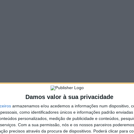
158 VIEWS
PIN IT
 infantil de Covelo do Gerês, erguido junto ao espaço
, para os mais idosos ao acompanharem os seus netos
“,
, Fátima Fernandes.
Damos valor à sua privacidade
ceiros
armazenamos e/ou acedemos a informações num dispositivo, c
essoais, como identificadores únicos e informações padrão enviadas 
conteúdos personalizados, medição de publicidade e conteúdos, pesqui
serviços.
Com a sua permissão, nós e os nossos parceiros poderemos 
ção precisos através da procura de dispositivos. Poderá clicar para co