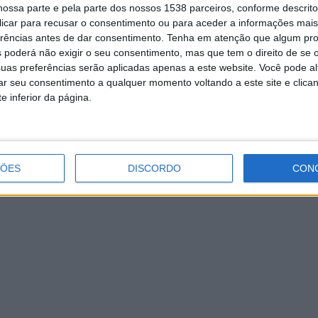
ossa parte e pela parte dos nossos 1538 parceiros, conforme descrit
Projeto do Campo de Golfe de
 clicar para recusar o consentimento ou para aceder a informações ma
Amares foi apresentado: 65ha, 9
erências antes de dar consentimento.
Tenha em atenção que algum pr
buracos e 3.5km
 poderá não exigir o seu consentimento, mas que tem o direito de se 
uas preferências serão aplicadas apenas a este website. Você pode al
rar seu consentimento a qualquer momento voltando a este site e clica
e inferior da página.
ÇÕES
DISCORDO
CON