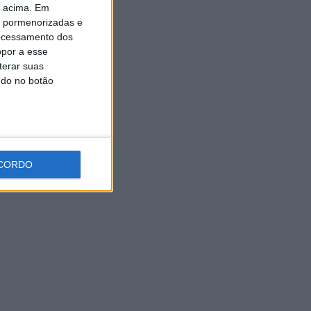
o acima. Em
Expo Animal regressa ao
Fórum Braga nos dias 10 e 11
is pormenorizadas e
de outubro
ocessamento dos
7 AGOSTO, 2026
opor a esse
terar suas
ndo no botão
CORDO