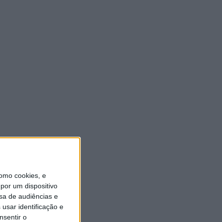
ULTIMA HORA
Casa de Lamas acolhe tertúlia
com autores de Vieira do
Minho esta sexta-feira
7 AGOSTO, 2026
Vieira do Minho Recebe
Festival de Folclore este fim
de semana
7 AGOSTO, 2026
Francisco Campos vence ao
sprint em Queluz e Rui
omo cookies, e
Oliveira assume a Camisola
Amarela da Volta a Portugal
por um dispositivo
[áudio]
sa de audiências e
7 AGOSTO, 2026
usar identificação e
nsentir o