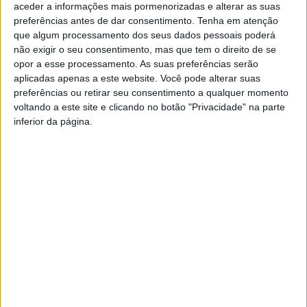
aceder a informações mais pormenorizadas e alterar as suas
para esta partida.
preferências antes de dar consentimento.
Tenha em atenção
Disputa-se, este fim-de-semana, a última jornada do
que algum processamento dos seus dados pessoais poderá
campeonato da 1.ª Divisão. Ao contrário de série A e D, que já
não exigir o seu consentimento, mas que tem o direito de se
têm o campeão apurado, na série E, o campeão, e que vai subir
opor a esse processamento. As suas preferências serão
aplicadas apenas a este website. Você pode alterar suas
à Divisão de Honra, só vai ser descoberto nesta derradeira
preferências ou retirar seu consentimento a qualquer momento
jornada. O Mosteiro, atual líder, com 50 pontos, desloca-se ao
voltando a este site e clicando no botão "Privacidade" na parte
campo do segundo classificado, o Arco de Baúlhe, com 47
inferior da página.
pontos.
Arco de Baúlhe vs Mosteiro é uma partida decisiva. Os
jogadores do GDC Mosteiro estão focados em conquistar o
título e “
com ganas
” de vencer, como explicou o técnico Ni
Pereira, ao programa Grande Área.
[Ni Pereira, GDC Mosteiro]
A arbitragem nos três campeonatos de futebol de seniores é
um tema bastante polémico e que tem estado na ordem do dia