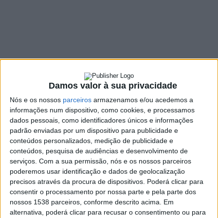
Qual será a
arbitragem
escolhida?
13 ABRIL, 2023
Damos valor à sua privacidade
Nós e os nossos
parceiros
armazenamos e/ou acedemos a
SHARE
TWEET
SHARE
PIN IT
informações num dispositivo, como cookies, e processamos
dados pessoais, como identificadores únicos e informações
padrão enviadas por um dispositivo para publicidade e
195 VIEWS
conteúdos personalizados, medição de publicidade e
conteúdos, pesquisa de audiências e desenvolvimento de
serviços.
Com a sua permissão, nós e os nossos parceiros
Arco de Baúlhe ou Mosteiro. Um deles será declarado,
poderemos usar identificação e dados de geolocalização
este domingo, campeão da série E da 1.ª Divisão da AF
precisos através da procura de dispositivos. Poderá clicar para
Braga e, consequentemente, irá subir à Divisão de
consentir o processamento por nossa parte e pela parte dos
Honra.
O Grande Área falou com Ni Pereira, técnico do
nossos 1538 parceiros, conforme descrito acima. Em
Mosteiro, para conhecer a antevisão e expectativas
alternativa, poderá clicar para recusar o consentimento ou para