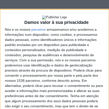
plantação de
árvores
Damos valor à sua privacidade
24 NOVEMBRO, 2020
Nós e os nossos
parceiros
armazenamos e/ou acedemos a
informações num dispositivo, como cookies, e processamos
dados pessoais, como identificadores únicos e informações
SHARE
TWEET
SHARE
PIN IT
padrão enviadas por um dispositivo para publicidade e
conteúdos personalizados, medição de publicidade e
conteúdos, pesquisa de audiências e desenvolvimento de
128 VIEWS
serviços.
Com a sua permissão, nós e os nossos parceiros
poderemos usar identificação e dados de geolocalização
precisos através da procura de dispositivos. Poderá clicar para
Para assinalar o Dia da Floresta Autóctone, que se comemorou
consentir o processamento por nossa parte e pela parte dos
no dia 23 de Novembro, o Município de Vieira do Minho em
nossos 1538 parceiros, conforme descrito acima. Em
colaboração com as equipas de Sapadores Florestais
alternativa, poderá clicar para recusar o consentimento ou para
procederam à plantação de espécies autóctones na Serra da
aceder a informações mais pormenorizadas e alterar as suas
preferências antes de dar consentimento.
Tenha em atenção
Cabreira.
que algum processamento dos seus dados pessoais poderá
A acção de plantação contou com a presença do presidente da
não exigir o seu consentimento, mas que tem o direito de se