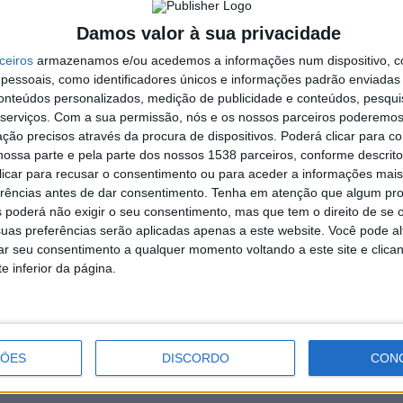
Damos valor à sua privacidade
nto da autarquia pelo papel fundamental que os clubes e
ceiros
armazenamos e/ou acedemos a informações num dispositivo, c
de vida saudável e na integração social dos seus munícipes,
essoais, como identificadores únicos e informações padrão enviadas 
conteúdos personalizados, medição de publicidade e conteúdos, pesqui
porto é também uma forma de valorizar a identidade local e
serviços.
Com a sua permissão, nós e os nossos parceiros poderemos 
atrativo para a prática desportiva.
ção precisos através da procura de dispositivos. Poderá clicar para co
ossa parte e pela parte dos nossos 1538 parceiros, conforme descrit
nta um importante impulso para o desenvolvimento desportivo
 clicar para recusar o consentimento ou para aceder a informações ma
s atividades, contribuindo assim para o bem-estar e a
erências antes de dar consentimento.
Tenha em atenção que algum pr
”
 poderá não exigir o seu consentimento, mas que tem o direito de se 
uas preferências serão aplicadas apenas a este website. Você pode al
rar seu consentimento a qualquer momento voltando a este site e clica
e inferior da página.
Município de Vieira do Minho Inicia
Distribuição de Cadernos de
Atividades para Alunos do Concelho
ÇÕES
DISCORDO
CON