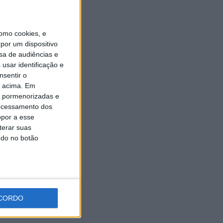
Expo Animal regressa ao
Fórum Braga nos dias 10 e 11
de outubro
omo cookies, e
7 AGOSTO, 2026
por um dispositivo
sa de audiências e
usar identificação e
nsentir o
o acima. Em
is pormenorizadas e
ocessamento dos
opor a esse
terar suas
ndo no botão
CORDO