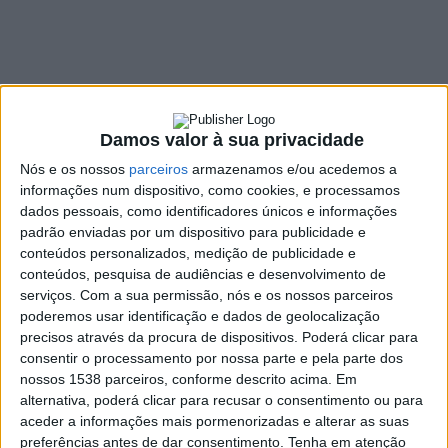
aberta com
contratação de
médicos
9 OUTUBRO, 2024
Damos valor à sua privacidade
Nós e os nossos
parceiros
armazenamos e/ou acedemos a
informações num dispositivo, como cookies, e processamos
dados pessoais, como identificadores únicos e informações
SHARE
TWEET
SHARE
PIN IT
padrão enviadas por um dispositivo para publicidade e
conteúdos personalizados, medição de publicidade e
835 VIEWS
conteúdos, pesquisa de audiências e desenvolvimento de
serviços.
Com a sua permissão, nós e os nossos parceiros
poderemos usar identificação e dados de geolocalização
precisos através da procura de dispositivos. Poderá clicar para
Vieira do Minho conta, desde o dia 1 de outubro, com
consentir o processamento por nossa parte e pela parte dos
um serviço complementar de atendimento médico à
nossos 1538 parceiros, conforme descrito acima. Em
população.
alternativa, poderá clicar para recusar o consentimento ou para
O horário do serviço de consulta aberta da Unidade de Saúde
aceder a informações mais pormenorizadas e alterar as suas
preferências antes de dar consentimento.
Tenha em atenção
de Vieira do Minho será prolongado, funcionando das 20h00 às