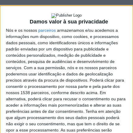
concelho
4 OUTUBRO, 2023
Damos valor à sua privacidade
Nós e os nossos
parceiros
armazenamos e/ou acedemos a
informações num dispositivo, como cookies, e processamos
SHARE
TWEET
SHARE
PIN IT
dados pessoais, como identificadores únicos e informações
padrão enviadas por um dispositivo para publicidade e
conteúdos personalizados, medição de publicidade e
104 VIEWS
conteúdos, pesquisa de audiências e desenvolvimento de
serviços.
Com a sua permissão, nós e os nossos parceiros
poderemos usar identificação e dados de geolocalização
Decorreu, ontem, dia 3 de outubro, pelas 10h00, a
precisos através da procura de dispositivos. Poderá clicar para
reunião mensal de articulação do município de Vieira do
consentir o processamento por nossa parte e pela parte dos
Minho com os responsáveis técnicos das Instituições
nossos 1538 parceiros, conforme descrito acima. Em
Particulares de Solidariedade Social do concelho (IPSS).
alternativa, poderá clicar para recusar o consentimento ou para
aceder a informações mais pormenorizadas e alterar as suas
A reunião que contou com a presença do presidente do
preferências antes de dar consentimento.
Tenha em atenção
município, António Cardoso, teve por objetivo versar sobre as
que algum processamento dos seus dados pessoais poderá
atividades a desenvolver nos próximos meses, com destaque
não exigir o seu consentimento, mas que tem o direito de se
para a comemoração do Dia do Idoso, a ter lugar no próximo
opor a esse processamento. As suas preferências serão