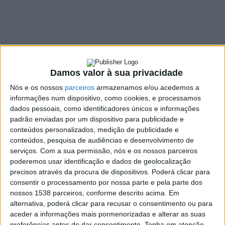
atividades que Vieira
do Minho oferece no
fim-de-semana
13 JUNHO, 2022
Damos valor à sua privacidade
Nós e os nossos
parceiros
armazenamos e/ou acedemos a
informações num dispositivo, como cookies, e processamos
dados pessoais, como identificadores únicos e informações
SHARE
TWEET
SHARE
PIN IT
padrão enviadas por um dispositivo para publicidade e
conteúdos personalizados, medição de publicidade e
267 VIEWS
conteúdos, pesquisa de audiências e desenvolvimento de
serviços.
Com a sua permissão, nós e os nossos parceiros
poderemos usar identificação e dados de geolocalização
O fim de semana de 18 e 19 de junho vai reunir, em Vieira
precisos através da procura de dispositivos. Poderá clicar para
consentir o processamento por nossa parte e pela parte dos
do Minho, várias experiências culturais, gastronómicas e
nossos 1538 parceiros, conforme descrito acima. Em
em contacto com a natureza.
alternativa, poderá clicar para recusar o consentimento ou para
No dia 18 de junho, os amantes da natureza e das caminhadas
aceder a informações mais pormenorizadas e alterar as suas
vão poder explorar o
trilho Os Carvalhos do Ermal (PR10)
,
preferências antes de dar consentimento.
Tenha em atenção