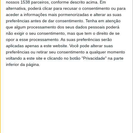
de infeção por SARS-CoV-2 e atingir um índice de
nossos 1538 parceiros, conforme descrito acima. Em
alternativa, poderá clicar para recusar o consentimento ou para
transmissibilidade (o designado RT) de 1,6.
aceder a informações mais pormenorizadas e alterar as suas
“Quando olhamos para o RT efetivo, continuamos mais ou
preferências antes de dar consentimento.
Tenha em atenção
menos como estávamos na semana passada, com um RT
que algum processamento dos seus dados pessoais poderá
efetivo de 1,4 (a variar entre 1,2 e 1,6), o que quer dizer um
não exigir o seu consentimento, mas que tem o direito de se
opor a esse processamento. As suas preferências serão
crescimento a cada cinco dias de 40%, o que é bastante
aplicadas apenas a este website. Você pode alterar suas
elevado, sendo que as regiões Norte e Centro são as que têm
preferências ou retirar seu consentimento a qualquer momento
valores mais elevados”, esclareceu o investigador.
voltando a este site e clicando no botão "Privacidade" na parte
inferior da página.
Óscar Felgueiras, matemático especializado em epidemiologia
da Universidade do Porto, afirmou que na região Norte existem
“vários concelhos” que estão “num patamar semelhante” aos
concelhos de Felgueiras, Paços de Ferreira e Lousada, onde
foram implementadas medidas mais restritivas para conter a
pandemia.
“Há vários concelhos que estão com incidências muito elevadas
e seria perfeitamente natural que houvesse extensão de
medidas tendo em conta a evolução da situação”, salientou o
matemático, dando como exemplo os concelhos de Vizela, de