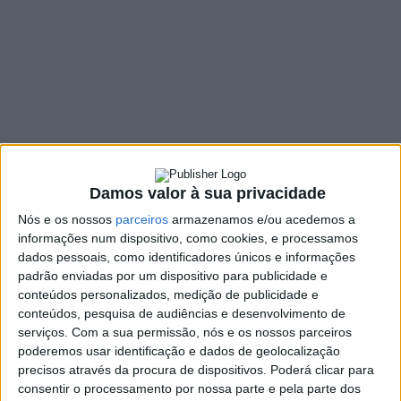
semana
28 OUTUBRO, 2020
SHARE
TWEET
SHARE
PIN IT
117 VIEWS
Damos valor à sua privacidade
A região Norte poderá atingir 7.000 novos casos de infeção pelo
Nós e os nossos
parceiros
armazenamos e/ou acedemos a
SARS-CoV-2 na próxima semana, alertaram hoje especialistas,
informações num dispositivo, como cookies, e processamos
afirmando existirem “vários concelhos” num “patamar
dados pessoais, como identificadores únicos e informações
semelhante” aos três do Tâmega e Sousa onde foram impostas
padrão enviadas por um dispositivo para publicidade e
medidas mais restritas.
conteúdos personalizados, medição de publicidade e
conteúdos, pesquisa de audiências e desenvolvimento de
Em declarações à agência Lusa, Milton Severo, responsável
serviços.
Com a sua permissão, nós e os nossos parceiros
pelas projeções do Instituto de Saúde Pública da Universidade
poderemos usar identificação e dados de geolocalização
do Porto (ISPUP), afirmou hoje que, a manterem-se as
precisos através da procura de dispositivos. Poderá clicar para
previsões, a região Norte pode “chegar aos 7.000 novos casos”
consentir o processamento por nossa parte e pela parte dos