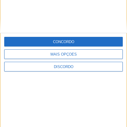
PUB
CONCORDO
MAIS OPÇÕES
DISCORDO
ULTIMA HORA
“Brigada Verde Jovem” aprofunda
conhecimento sobre combate aos
incêndios florestais
5 AGOSTO, 2026