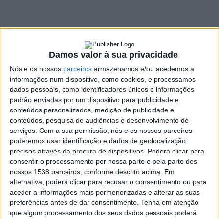
Póvoa de Lanhoso,
Guimarães e Fafe
23 MARÇO, 2022
Damos valor à sua privacidade
Nós e os nossos
parceiros
armazenamos e/ou acedemos a
SHARE
TWEET
SHARE
PIN IT
informações num dispositivo, como cookies, e processamos
dados pessoais, como identificadores únicos e informações
224 VIEWS
padrão enviadas por um dispositivo para publicidade e
conteúdos personalizados, medição de publicidade e
conteúdos, pesquisa de audiências e desenvolvimento de
serviços.
Com a sua permissão, nós e os nossos parceiros
Vai ser criada uma nova linha aérea de dupla de alta
poderemos usar identificação e dados de geolocalização
tensão que vai ligar, ao longo de 25,6km, Caniçada, em
precisos através da procura de dispositivos. Poderá clicar para
Vieira do Minho, a Fafe. A proposta,
publicada em
consentir o processamento por nossa parte e pela parte dos
Diário da República
, é da empresa REN – Rede Eléctrica
nossos 1538 parceiros, conforme descrito acima. Em
Nacional, S. A..
alternativa, poderá clicar para recusar o consentimento ou para
aceder a informações mais pormenorizadas e alterar as suas
“
Linha aérea dupla, a 150 kV, entre o atual apoio n.º 2 da Linha
preferências antes de dar consentimento.
Tenha em atenção
Caniçada — Riba de Ave 1 e o
que algum processamento dos seus dados pessoais poderá
atual apoio n.º 34 da linha Fafe — Riba de Ave 2, ficando