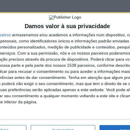
aborou diretamente com a Ministra Adjunta e dos Assuntos
e grande relevância nacional, como a Jornada Mundial da
Damos valor à sua privacidade
epresenta uma efetiva oportunidade para Terras de Bouro.
ceiros
armazenamos e/ou acedemos a informações num dispositivo, c
 candidato, estamos convictos de que o concelho poderá
essoais, como identificadores únicos e informações padrão enviadas 
ustentável, reforçando a sua atratividade, a sua centralidade
conteúdos personalizados, medição de publicidade e conteúdos, pesqui
mo a qualidade de vida dos Terrabourenses
“, referem em
serviços.
Com a sua permissão, nós e os nossos parceiros poderemos 
ção precisos através da procura de dispositivos. Poderá clicar para co
ossa parte e pela parte dos nossos 1538 parceiros, conforme descrit
alista “
assume com esta candidatura um compromisso
 clicar para recusar o consentimento ou para aceder a informações ma
stagnação económica e à falta de respostas estruturais que têm
erências antes de dar consentimento.
Tenha em atenção que algum pr
ue soluções sazonais ou paliativas. Precisa de um projeto
 poderá não exigir o seu consentimento, mas que tem o direito de se 
tas que promovam a fixação da população, a criação de
uas preferências serão aplicadas apenas a este website. Você pode al
al
“, concluem.
rar seu consentimento a qualquer momento voltando a este site e clica
e inferior da página.
Renato Costa é o candidato do PS à