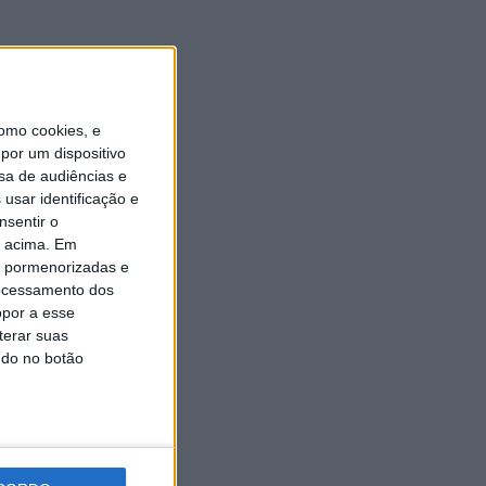
Universidade Sénior assinala
final do ano letivo com tarde
de convívio
6 AGOSTO, 2026
omo cookies, e
por um dispositivo
sa de audiências e
usar identificação e
nsentir o
o acima. Em
is pormenorizadas e
ocessamento dos
opor a esse
terar suas
ndo no botão