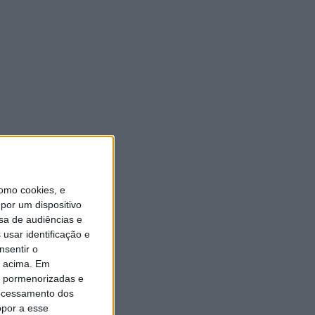
ULTIMA HORA
“Brigada Verde Jovem”
aprofunda conhecimento
sobre combate aos incêndios
florestais
5 AGOSTO, 2026
Vieira do Minho avança na
transição digital com novo
Balcão Eletrónico
omo cookies, e
por um dispositivo
5 AGOSTO, 2026
sa de audiências e
usar identificação e
Vieira SC oficializa Luís Martins
nsentir o
para a época 2026/27
o acima. Em
5 AGOSTO, 2026
is pormenorizadas e
ocessamento dos
GD JB7 assegura contratação
opor a esse
do defesa-central Luís