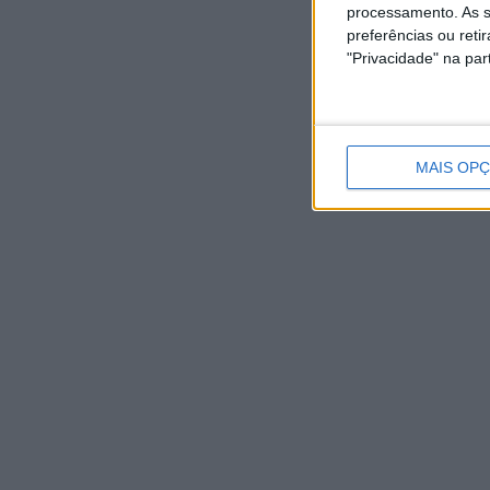
AGOSTO,
AGOSTO,
processamento. As s
2026
2026
preferências ou reti
"Privacidade" na part
MAIS OP
NOTÍCIAS RECENTES
“Brigada Verde Jovem” aprofunda conhecimento sobre
combate aos incêndios florestais
5 Agosto, 2026
Vieira do Minho avança na transição digital com novo
Balcão Eletrónico
5 Agosto, 2026
Vieira SC oficializa Luís Martins para a época 2026/27
5
Agosto, 2026