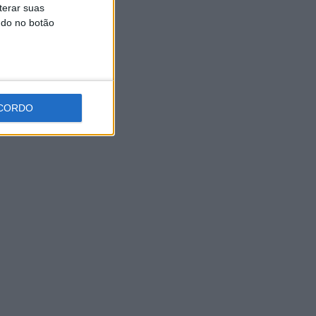
terar suas
5 AGOSTO, 2026
ndo no botão
CORDO