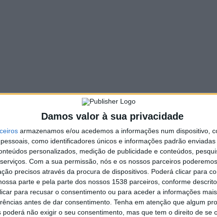
902 VIEWS
PIN IT
m data marcada: 15 de março!
lta.
as em www.pedalarvieira.com
apoio do município de Vieira do Minho e da Rádio Alto Ave.
Damos valor à sua privacidade
ceiros
armazenamos e/ou acedemos a informações num dispositivo, c
essoais, como identificadores únicos e informações padrão enviadas 
conteúdos personalizados, medição de publicidade e conteúdos, pesqui
serviços.
Com a sua permissão, nós e os nossos parceiros poderemos 
PSD acusa presidente de Vieira do
ção precisos através da procura de dispositivos. Poderá clicar para co
Minho de mentir sobre número de
ossa parte e pela parte dos nossos 1538 parceiros, conforme descrit
cargos de chefia no município
 clicar para recusar o consentimento ou para aceder a informações ma
erências antes de dar consentimento.
Tenha em atenção que algum pr
 poderá não exigir o seu consentimento, mas que tem o direito de se 