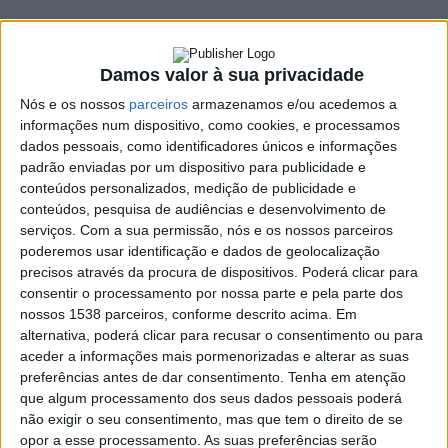
em Braga
28 MAIO, 2025
Damos valor à sua privacidade
Nós e os nossos
parceiros
armazenamos e/ou acedemos a
informações num dispositivo, como cookies, e processamos
SHARE
TWEET
SHARE
PIN IT
dados pessoais, como identificadores únicos e informações
padrão enviadas por um dispositivo para publicidade e
conteúdos personalizados, medição de publicidade e
360 VIEWS
conteúdos, pesquisa de audiências e desenvolvimento de
serviços.
Com a sua permissão, nós e os nossos parceiros
poderemos usar identificação e dados de geolocalização
Reunido em Braga, nos dias 23 e 24 de maio de 2025, o
precisos através da procura de dispositivos. Poderá clicar para
Conselho Nacional da Pastoral Juvenil voltou a afirmar-
consentir o processamento por nossa parte e pela parte dos
se como um espaço privilegiado de reflexão, partilha e
nossos 1538 parceiros, conforme descrito acima. Em
discernimento sobre os caminhos da juventude na
alternativa, poderá clicar para recusar o consentimento ou para
Igreja e na sociedade.
aceder a informações mais pormenorizadas e alterar as suas
preferências antes de dar consentimento.
Tenha em atenção
Num ambiente de comunhão e corresponsabilidade, os
que algum processamento dos seus dados pessoais poderá
participantes aprofundaram questões centrais como o
não exigir o seu consentimento, mas que tem o direito de se
protagonismo juvenil, a construção de uma pastoral mais
opor a esse processamento. As suas preferências serão