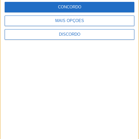
CONCORDO
MAIS OPÇÕES
Autarquia da Póvoa de Lanhoso apoia
atividade dos Bombeiros Voluntários
DISCORDO
enquanto agentes de Proteção Civil
6 AGOSTO, 2026
FAS-Portugal alerta: “Não faltam dadores
de sangue, faltam condições ao IPST”
6 AGOSTO, 2026
Praia Fluvial de Agrela e Serafão acolhe
segunda edição do “Sol da Chafarica”
6 AGOSTO, 2026
Universidade Sénior assinala final do ano