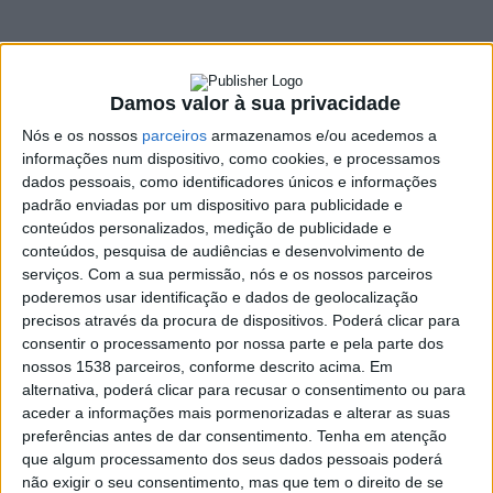
Braga
2 AGOSTO, 2024
Damos valor à sua privacidade
Nós e os nossos
parceiros
armazenamos e/ou acedemos a
SHARE
TWEET
SHARE
PIN IT
informações num dispositivo, como cookies, e processamos
dados pessoais, como identificadores únicos e informações
padrão enviadas por um dispositivo para publicidade e
173 VIEWS
conteúdos personalizados, medição de publicidade e
conteúdos, pesquisa de audiências e desenvolvimento de
serviços.
Com a sua permissão, nós e os nossos parceiros
O eurodeputado, presidente da distrital do PSD de
poderemos usar identificação e dados de geolocalização
Braga e vice-presidente da nacional do Partido Social-
precisos através da procura de dispositivos. Poderá clicar para
Democrata, Paulo Cunha, após ter auscultado as
consentir o processamento por nossa parte e pela parte dos
estruturas do PSD do distrito de Braga, autarcas e
nossos 1538 parceiros, conforme descrito acima. Em
sensível aos apelos feitos pelos militantes, decidiu
alternativa, poderá clicar para recusar o consentimento ou para
aceder a informações mais pormenorizadas e alterar as suas
recandidatar-se à presidência da Comissão Politica
preferências antes de dar consentimento.
Tenha em atenção
Distrital de Braga do PSD, nas eleições já agendadas,
que algum processamento dos seus dados pessoais poderá
para o dia 6 de setembro, para todos os órgãos
não exigir o seu consentimento, mas que tem o direito de se