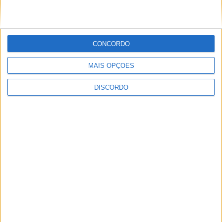
CONCORDO
MAIS OPÇÕES
ULTIMA HORA
DISCORDO
Casa de Lamas acolhe tertúlia com
autores de Vieira do Minho esta sexta-feira
7 AGOSTO, 2026
Vieira do Minho Recebe Festival de
Folclore este fim de semana
7 AGOSTO, 2026