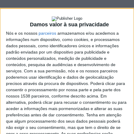
na AF Braga
29 AGOSTO, 2025
Damos valor à sua privacidade
Nós e os nossos
parceiros
armazenamos e/ou acedemos a
informações num dispositivo, como cookies, e processamos
SHARE
TWEET
SHARE
PIN IT
dados pessoais, como identificadores únicos e informações
padrão enviadas por um dispositivo para publicidade e
662 VIEWS
conteúdos personalizados, medição de publicidade e
conteúdos, pesquisa de audiências e desenvolvimento de
serviços.
Com a sua permissão, nós e os nossos parceiros
Pedro Sousa, candidato à presidência da Associação de
poderemos usar identificação e dados de geolocalização
precisos através da procura de dispositivos. Poderá clicar para
Futebol de Braga, entregou a Lista “Ambição e Futuro”,
consentir o processamento por nossa parte e pela parte dos
e as subscrições da candidatura, às eleições dos órgãos
nossos 1538 parceiros, conforme descrito acima. Em
sociais daquela Associação que se realizam no próximo
alternativa, poderá clicar para recusar o consentimento ou para
dia 12 de setembro.
aceder a informações mais pormenorizadas e alterar as suas
preferências antes de dar consentimento.
Tenha em atenção
O candidato chegou à sede da AF Braga acompanhado por
que algum processamento dos seus dados pessoais poderá
Mário Constantino, candidato à Presidência da Mesa da
não exigir o seu consentimento, mas que tem o direito de se
Assembleia Geral, Isabel Lestra Gonçalves, candidata à
opor a esse processamento. As suas preferências serão