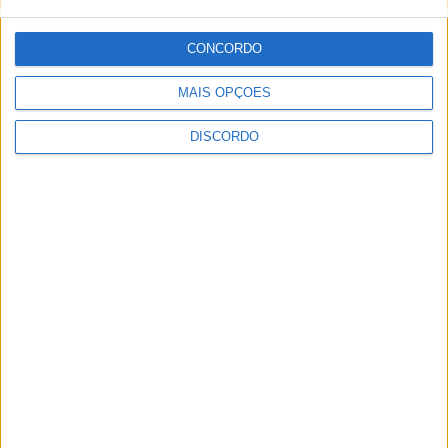
CONCORDO
ULTIMA HORA
MAIS OPÇÕES
DISCORDO
Eclipse solar em Portugal: saiba horários e
onde observar o fenómeno
9 AGOSTO, 2026
Casa de Lamas acolhe tertúlia com
autores de Vieira do Minho esta sexta-feira
7 AGOSTO, 2026
Vieira do Minho Recebe Festival de
Folclore este fim de semana
7 AGOSTO, 2026