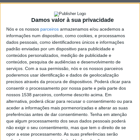
físico
21 SETEMBRO, 2022
Damos valor à sua privacidade
Nós e os nossos
parceiros
armazenamos e/ou acedemos a
SHARE
TWEET
SHARE
PIN IT
informações num dispositivo, como cookies, e processamos
dados pessoais, como identificadores únicos e informações
padrão enviadas por um dispositivo para publicidade e
151 VIEWS
conteúdos personalizados, medição de publicidade e
conteúdos, pesquisa de audiências e desenvolvimento de
serviços.
Com a sua permissão, nós e os nossos parceiros
Pepe foi dispensado da seleção nacional devido a um
poderemos usar identificação e dados de geolocalização
problema físico, foi hoje
anunciado
pela Federação
precisos através da procura de dispositivos. Poderá clicar para
Portuguesa de Futebol (FPF).
consentir o processamento por nossa parte e pela parte dos
nossos 1538 parceiros, conforme descrito acima. Em
A decisão surge depois do defesa-central ter sido dado como
alternativa, poderá clicar para recusar o consentimento ou para
inapto depois de “avaliado pela Unidade de Saúde e
aceder a informações mais pormenorizadas e alterar as suas
Performance da FPF”.
preferências antes de dar consentimento.
Tenha em atenção
que algum processamento dos seus dados pessoais poderá
Pepe deixa assim a lista de escolhidos de Fernando Santos para
não exigir o seu consentimento, mas que tem o direito de se
a dupla jornada da fase de grupos da Liga das Nações, diante
opor a esse processamento. As suas preferências serão
de Chéquia e Espanha.