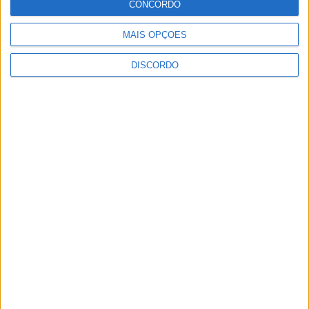
CONCORDO
MAIS OPÇÕES
“Brigada Verde Jovem” aprofunda
DISCORDO
conhecimento sobre combate aos
incêndios florestais
5 AGOSTO, 2026
Vieira do Minho avança na transição digital
com novo Balcão Eletrónico
5 AGOSTO, 2026
Vieira SC oficializa Luís Martins para a
época 2026/27
5 AGOSTO, 2026
GD JB7 assegura contratação do defesa-