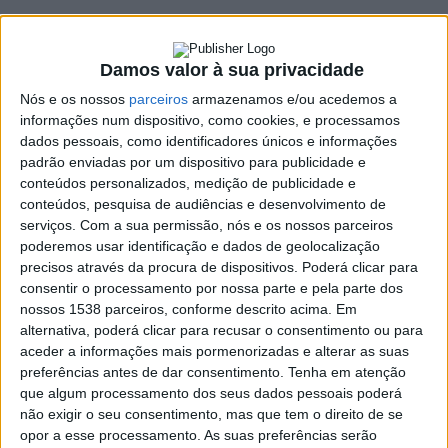
27 FEVEREIRO, 2023
Damos valor à sua privacidade
SHARE
TWEET
SHARE
PIN IT
Nós e os nossos
parceiros
armazenamos e/ou acedemos a
informações num dispositivo, como cookies, e processamos
dados pessoais, como identificadores únicos e informações
295 VIEWS
padrão enviadas por um dispositivo para publicidade e
conteúdos personalizados, medição de publicidade e
conteúdos, pesquisa de audiências e desenvolvimento de
A Peregrinação ao Santuário da Nossa Senhora da Fé,
serviços.
Com a sua permissão, nós e os nossos parceiros
em Cantelães, este ano, vai realizar-se no dia 4 de
poderemos usar identificação e dados de geolocalização
junho.
precisos através da procura de dispositivos. Poderá clicar para
consentir o processamento por nossa parte e pela parte dos
As festividades, que habitualmente se celebravam no último fim
nossos 1538 parceiros, conforme descrito acima. Em
de semana de maio, foram alteradas, de forma extraordinária,
alternativa, poderá clicar para recusar o consentimento ou para
por decisão Arciprestal, em concordância com D. José
aceder a informações mais pormenorizadas e alterar as suas
Cordeiro, Arcebispo de Braga e Primaz das Espanhas, devido às
preferências antes de dar consentimento.
Tenha em atenção
que algum processamento dos seus dados pessoais poderá
celebrações do centenário do Escutismo que se realizam em
não exigir o seu consentimento, mas que tem o direito de se
Braga.
opor a esse processamento. As suas preferências serão