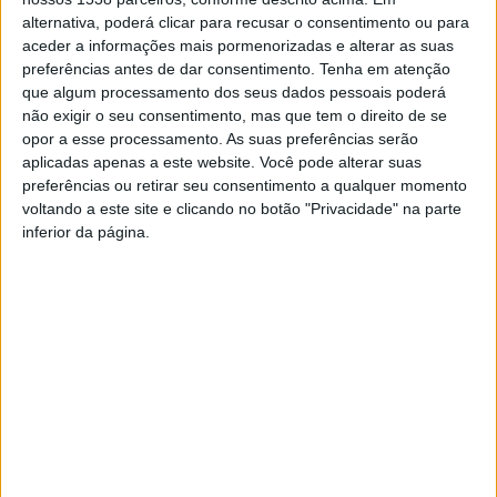
permanente, por parte dos jovens no concelho de
alternativa, poderá clicar para recusar o consentimento ou para
Ponte da Barca, pela via da isenção ou redução de
aceder a informações mais pormenorizadas e alterar as suas
impostos e taxas municipais.
preferências antes de dar consentimento.
Tenha em atenção
A proposta, de acordo com um comunicado do município,
que algum processamento dos seus dados pessoais poderá
não exigir o seu consentimento, mas que tem o direito de se
surge na sequência das políticas de juventude preconizadas
opor a esse processamento. As suas preferências serão
pela Câmara Municipal de Ponte da Barca relativas ao
aplicadas apenas a este website. Você pode alterar suas
desenvolvimento de uma
estratégia integrada para
preferências ou retirar seu consentimento a qualquer momento
aumentar a coesão e proximidade familiar, fixar a
voltando a este site e clicando no botão "Privacidade" na parte
população, criar emprego, dinamizar o território, atrair
inferior da página.
investimento, reter mais rendimento nas famílias,
dinamizar o mercado imobiliário e reabilitar os imóveis
já existentes, contribuindo, assim, para a melhoria da
qualidade de vida dos jovens
.
A autarquia explica que, além deste apoio, tem vindo a
implementar diversas medidas de intensivo e apoio à
juventude, de que são exemplo, o apoio pecuniário aos jovens
estudantes do ensino superior, ou a implementação do cartão
jovem municipal, documento que concede benefícios na