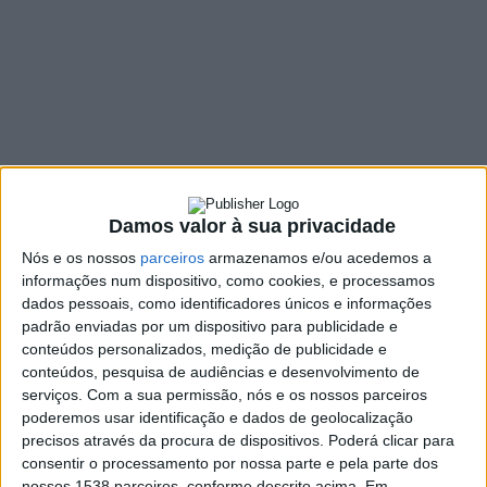
habitação
21 JANEIRO, 2022
SHARE
TWEET
SHARE
PIN IT
157 VIEWS
Damos valor à sua privacidade
Nós e os nossos
parceiros
armazenamos e/ou acedemos a
O Projeto de Regulamento para a Atribuição de
informações num dispositivo, como cookies, e processamos
dados pessoais, como identificadores únicos e informações
Incentivos à Habitação foi o destaque que esteve em
padrão enviadas por um dispositivo para publicidade e
cima da mesa do Conselho Municipal da Juventude
conteúdos personalizados, medição de publicidade e
(CMJ), que reuniu ao inicio da noite da passada quinta-
conteúdos, pesquisa de audiências e desenvolvimento de
feira, na sede da Associação Magalhães em Movimento.
serviços.
Com a sua permissão, nós e os nossos parceiros
O documento, que teve parecer positivo e aprovação
poderemos usar identificação e dados de geolocalização
por unanimidade do CMJ, comporta, em linhas gerais, a
precisos através da procura de dispositivos. Poderá clicar para
atribuição de benefício face à habitação, própria e
consentir o processamento por nossa parte e pela parte dos
nossos 1538 parceiros, conforme descrito acima. Em