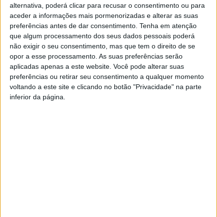
alternativa, poderá clicar para recusar o consentimento ou para
Protegida das Lagoas de Bertiandos e S. Pedro D´Arcos
aceder a informações mais pormenorizadas e alterar as suas
inaugurou uma Biblioteca Sustentável na Quinta de
preferências antes de dar consentimento.
Tenha em atenção
Penteeiros.
que algum processamento dos seus dados pessoais poderá
não exigir o seu consentimento, mas que tem o direito de se
A Biblioteca Sustentável, na medida em que incentiva à
opor a esse processamento. As suas preferências serão
reutilização de bens, surge como resposta aos desafios
aplicadas apenas a este website. Você pode alterar suas
colocados pelos utentes das unidades de alojamento da Quinta
preferências ou retirar seu consentimento a qualquer momento
de Pentieiros, entre os quais se incluem peregrinos do Caminho
voltando a este site e clicando no botão "Privacidade" na parte
de Santiago, associados à criação de um espaço onde fosse
inferior da página.
permitido trocar publicações que já não tendo interesse para os
seus detentores possam ter interesse para outros leitores.
Assim, a Biblioteca Sustentável, dando resposta a esta
solicitação,
permite ainda, fomentar o gosto pela leitura,
permitir um contacto mais duradouro com o mundo
rural
, tão bem enaltecido pela Quinta de Pentieiros e transmitir
muitas das problemáticas associadas às questões ambientais.
Associado à Biblioteca Sustentável encontram-se ainda
retratados vários contos, em determinados pontos do percurso