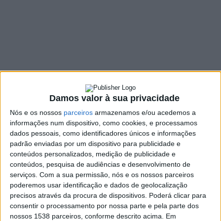
de Paisagem
Protegida das
Lagoas de
Bertiandos e S.
Pedro D´Arcos
Damos valor à sua privacidade
27 JANEIRO, 2022
Nós e os nossos
parceiros
armazenamos e/ou acedemos a
informações num dispositivo, como cookies, e processamos
dados pessoais, como identificadores únicos e informações
padrão enviadas por um dispositivo para publicidade e
SHARE
TWEET
SHARE
PIN IT
conteúdos personalizados, medição de publicidade e
conteúdos, pesquisa de audiências e desenvolvimento de
serviços.
Com a sua permissão, nós e os nossos parceiros
93 VIEWS
poderemos usar identificação e dados de geolocalização
precisos através da procura de dispositivos. Poderá clicar para
consentir o processamento por nossa parte e pela parte dos
No Dia Mundial da Educação Ambiental, que se
nossos 1538 parceiros, conforme descrito acima. Em
assinalou ontem, 26 de janeiro, a Área de Paisagem