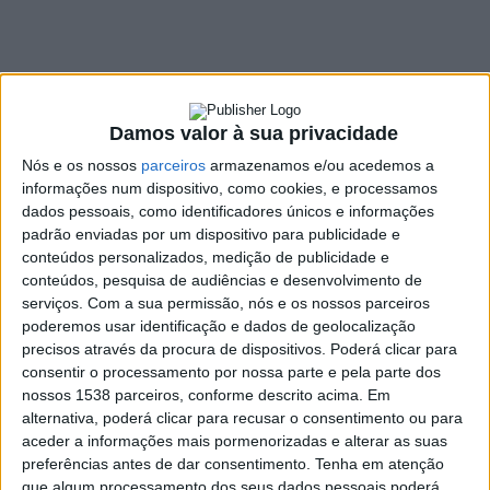
memórias de Natal
para promover a
economia local
Damos valor à sua privacidade
28 NOVEMBRO, 2023
Nós e os nossos
parceiros
armazenamos e/ou acedemos a
informações num dispositivo, como cookies, e processamos
dados pessoais, como identificadores únicos e informações
padrão enviadas por um dispositivo para publicidade e
SHARE
TWEET
SHARE
PIN IT
conteúdos personalizados, medição de publicidade e
conteúdos, pesquisa de audiências e desenvolvimento de
123 VIEWS
serviços.
Com a sua permissão, nós e os nossos parceiros
poderemos usar identificação e dados de geolocalização
precisos através da procura de dispositivos. Poderá clicar para
Proximidade, tradição e nostalgia são as palavras-chave
consentir o processamento por nossa parte e pela parte dos
nossos 1538 parceiros, conforme descrito acima. Em
da campanha de Natal da MEO Empresas que, este ano,
alternativa, poderá clicar para recusar o consentimento ou para
tem como slogan ‘Por um Natal local’, desafiando os
aceder a informações mais pormenorizadas e alterar as suas
portugueses a fazerem as suas compras no comércio
preferências antes de dar consentimento.
Tenha em atenção
tradicional.
que algum processamento dos seus dados pessoais poderá