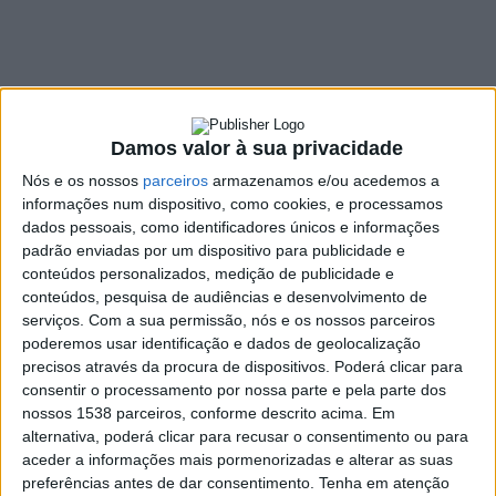
decisivo para o
Mundial 2022
29 MARÇO, 2022
Damos valor à sua privacidade
Nós e os nossos
parceiros
armazenamos e/ou acedemos a
SHARE
TWEET
SHARE
PIN IT
informações num dispositivo, como cookies, e processamos
dados pessoais, como identificadores únicos e informações
padrão enviadas por um dispositivo para publicidade e
164 VIEWS
conteúdos personalizados, medição de publicidade e
conteúdos, pesquisa de audiências e desenvolvimento de
serviços.
Com a sua permissão, nós e os nossos parceiros
Portugal joga, esta terça-feira, a fase final do
play-off
poderemos usar identificação e dados de geolocalização
de acesso ao Mundial 2022 frente à Macedónia. A
precisos através da procura de dispositivos. Poderá clicar para
equipa das quinas está assim obrigada a conquistar
consentir o processamento por nossa parte e pela parte dos
uma vitória para poder carimbar a viagem para o Qatar.
nossos 1538 parceiros, conforme descrito acima. Em
alternativa, poderá clicar para recusar o consentimento ou para
Depois de vencer a Turquia por 3-1 na passada semana, Portugal
aceder a informações mais pormenorizadas e alterar as suas
defronta hoje a Macedónia do Norte que,
preferências antes de dar consentimento.
Tenha em atenção