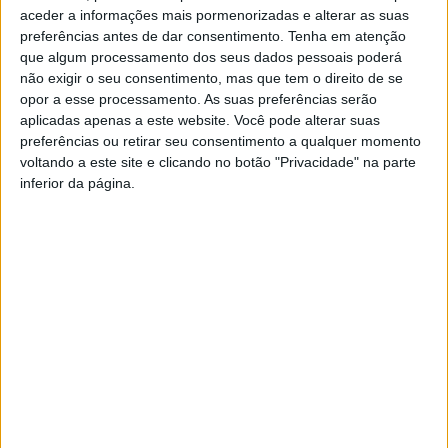
diferença no marcador, com um golo de Pany Varela. Contudo,
aceder a informações mais pormenorizadas e alterar as suas
os argentinos não se deixaram ficar, com Claudino a marcar o
preferências antes de dar consentimento.
Tenha em atenção
que algum processamento dos seus dados pessoais poderá
primeiro golo da Argentina.
não exigir o seu consentimento, mas que tem o direito de se
A seleção portuguesa conseguiu aguentar a vitória até ao apito
opor a esse processamento. As suas preferências serão
final, sagrando-se, assim, campeã mundial pela primeira vez na
aplicadas apenas a este website. Você pode alterar suas
preferências ou retirar seu consentimento a qualquer momento
história.
Francisco
voltando a este site e clicando no botão "Privacidade" na parte
Campos
inferior da página.
[DR fotos: UEFA Futsal; Alex Caparros FIFA]
Casa
vence
de
ao
Lamas
sprint
acolhe
em
tertúlia
Queluz
Vieira
com
Rally Serras de
e
do
Expo
autores
Rui
Fafe/Felgueiras: 1ºdia de
Minho
Animal
de
Oliveira
Recebe
prova
regressa
Vieira
assume
Festival
ao
do
a
de
Fórum
Minho
Camisola
Folclore
Braga
esta
Rally Serras de
Amarela
este
nos
sexta-
da
Fafe/Felgueiras: vitória no
fim
dias
feira
Volta