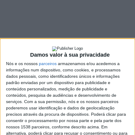
SHARE
TWEET
SHARE
PIN IT
270 VIEWS
A seleção portuguesa de futsal conquistou, hoje, o
Damos valor à sua privacidade
título de campeã mundial ao vencer a Argentina por 2-1.
Nós e os nossos
parceiros
armazenamos e/ou acedemos a
Esta é a primeira vez que Portugal alcança uma vitória
informações num dispositivo, como cookies, e processamos
numa competição mundial.
dados pessoais, como identificadores únicos e informações
padrão enviadas por um dispositivo para publicidade e
A seleção da Argentina, até então detentora do título de
conteúdos personalizados, medição de publicidade e
campeã mundial, ficou com menos um jogador em campo logo
conteúdos, pesquisa de audiências e desenvolvimento de
na primeira parte, depois de Borruto ter feito uma entrada
serviços.
Com a sua permissão, nós e os nossos parceiros
agressiva sobre Ricardinho. O primeiro golo de Portugal
poderemos usar identificação e dados de geolocalização
chegou logo depois da expulsão do argentino.
precisos através da procura de dispositivos. Poderá clicar para
consentir o processamento por nossa parte e pela parte dos
A primeira parte do jogo foi então liderada pela seleção das
nossos 1538 parceiros, conforme descrito acima. Em
quinas. Na segunda parte, Portugal conseguiu aumentar a
alternativa, poderá clicar para recusar o consentimento ou para