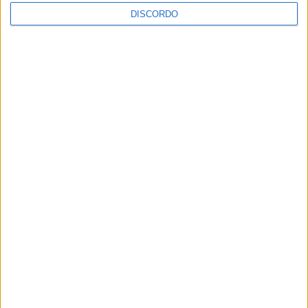
DISCORDO
PUB
ULTIMA HORA
Casa de Lamas acolhe tertúlia com
autores de Vieira do Minho esta sexta-feira
7 AGOSTO, 2026