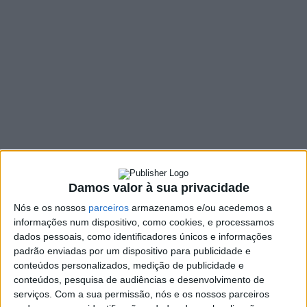
o Plano Municipal
para a Igualdade de
Género
9 MARÇO, 2023
SHARE
TWEET
SHARE
PIN IT
Damos valor à sua privacidade
132 VIEWS
Nós e os nossos
parceiros
armazenamos e/ou acedemos a
informações num dispositivo, como cookies, e processamos
A Câmara Municipal da Póvoa de Lanhoso assinalou,
dados pessoais, como identificadores únicos e informações
ontem, o Dia Internacional da Mulher, numa cerimónia
padrão enviadas por um dispositivo para publicidade e
que englobou ainda a apresentação pública do II Plano
conteúdos personalizados, medição de publicidade e
conteúdos, pesquisa de audiências e desenvolvimento de
Municipal para a Igualdade de Género e de
serviços.
Com a sua permissão, nós e os nossos parceiros
Oportunidades (PMIGO).