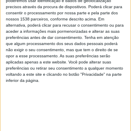
poderemos usar identificação e dados de geolocalização
Assinalar, nas Terras de Lanhoso, o Dia Internacional da Mulher
precisos através da procura de dispositivos. Poderá clicar para
consentir o processamento por nossa parte e pela parte dos
significa aludir ao nome, à história e ao enorme simbolismo que
nossos 1538 parceiros, conforme descrito acima. Em
a Maria da Fonte tem para o concelho e para o país, explica a
alternativa, poderá clicar para recusar o consentimento ou para
autarquia em comunicado.
aceder a informações mais pormenorizadas e alterar as suas
“
Nós, na Póvoa de Lanhoso, temos o dever histórico e cultural de
preferências antes de dar consentimento.
Tenha em atenção
que algum processamento dos seus dados pessoais poderá
evocar e valorizar muito o papel da mulher. É a terra da Maria da
não exigir o seu consentimento, mas que tem o direito de se
Fonte; é a terra de uma grande mulher, mulher de grandes
opor a esse processamento. As suas preferências serão
lutas…
”, transmitiu o Presidente da Câmara Municipal, Frederico
aplicadas apenas a este website. Você pode alterar suas
Castro.
preferências ou retirar seu consentimento a qualquer momento
voltando a este site e clicando no botão "Privacidade" na parte
De acordo com o autarca povoense, “
o distrito de Braga, sendo
inferior da página.
um dos mais conservadores do país, tem muito caminho a fazer
em relação à Igualdade de Oportunidades e à valorização do
papel da mulher
”. Por isso, referiu, é que a “
autarquia Povoense
direciona políticas que vão de encontro a este objetivo
“. “
Aquilo
que a Câmara Municipal pode fazer é, por um lado, dar esse
exemplo e, por outro lado, sempre que tivermos oportunidade,
realçar o papel central e fundamental das mulheres na nossa