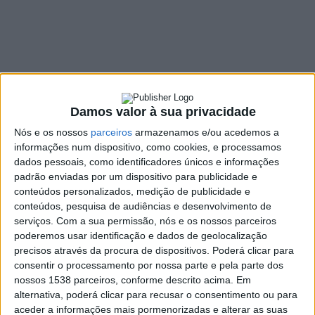
Prevenção dos
Resíduos
5 DEZEMBRO, 2022
Damos valor à sua privacidade
SHARE
TWEET
SHARE
PIN IT
Nós e os nossos
parceiros
armazenamos e/ou acedemos a
informações num dispositivo, como cookies, e processamos
dados pessoais, como identificadores únicos e informações
176 VIEWS
padrão enviadas por um dispositivo para publicidade e
conteúdos personalizados, medição de publicidade e
conteúdos, pesquisa de audiências e desenvolvimento de
A Câmara Municipal da Póvoa de Lanhoso assinalou a
serviços.
Com a sua permissão, nós e os nossos parceiros
Semana Europeia da Prevenção dos Resíduos (SEPR)
poderemos usar identificação e dados de geolocalização
através de ações de sensibilização dinamizadas pelo
precisos através da procura de dispositivos. Poderá clicar para
Centro de Interpretação do Carvalho de Calvos.
consentir o processamento por nossa parte e pela parte dos
“Têxteis circulares & sustentáveis, o lixo está fora de
nossos 1538 parceiros, conforme descrito acima. Em
moda!” dá o mote para esta reflexão.
alternativa, poderá clicar para recusar o consentimento ou para
aceder a informações mais pormenorizadas e alterar as suas