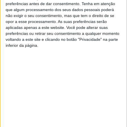
Direcionadas para o público escolar, estas sessões realizaram-
preferências antes de dar consentimento.
Tenha em atenção
se nos dias 22, 23 e 24 de novembro, tendo contado com a
que algum processamento dos seus dados pessoais poderá
participação de cerca de 200 alunos e alunas da Escola
não exigir o seu consentimento, mas que tem o direito de se
Profissional do Alto Ave e da Escola Secundária da Póvoa de
opor a esse processamento. As suas preferências serão
aplicadas apenas a este website. Você pode alterar suas
Lanhoso. Estes momentos também se inseriram no âmbito das
preferências ou retirar seu consentimento a qualquer momento
celebrações do Dia Internacional da Cidade Educadora,
voltando a este site e clicando no botão "Privacidade" na parte
respondendo ao princípio Sustentabilidade.
inferior da página.
As temáticas exploradas foram os
resíduos têxteis e as
formas de os reduzir; os resíduos recicláveis; as
vantagens da reciclagem; e os novos produtos feitos a
partir de matéria reciclável.
Foram ainda relembradas as
regras de separação de resíduos, assim como o conceito de
resíduos orgânicos; a compostagem; e os impactos ambientais
provocados pelo excesso de poluição.
Os alunos e as alunas ainda foram desafiados a calcularem a sua
pegada ecológica como forma de consciencialização do
excesso de consumo que todos temos e que inegavelmente
provoca impactos negativos no planeta.