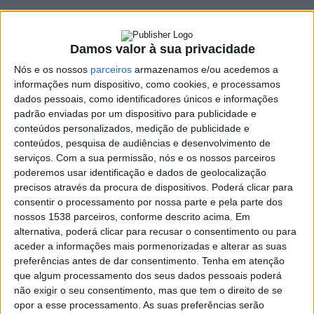
14 JANEIRO, 2022
Damos valor à sua privacidade
SHARE
TWEET
SHARE
PIN IT
Nós e os nossos
parceiros
armazenamos e/ou acedemos a
informações num dispositivo, como cookies, e processamos
dados pessoais, como identificadores únicos e informações
83 VIEWS
padrão enviadas por um dispositivo para publicidade e
conteúdos personalizados, medição de publicidade e
conteúdos, pesquisa de audiências e desenvolvimento de
O concelho da Póvoa de Lanhoso regista, ao dia de
serviços.
Com a sua permissão, nós e os nossos parceiros
hoje, 496 casos ativos com a infeção com o SARS-
poderemos usar identificação e dados de geolocalização
COV2.
precisos através da procura de dispositivos. Poderá clicar para
Numa publicação na sua
página de facebook
, o município
consentir o processamento por nossa parte e pela parte dos
apela a que a população adote “
as habituais medidas de
nossos 1538 parceiros, conforme descrito acima. Em
proteção e que realizem testes rápidos ou autotestes como
alternativa, poderá clicar para recusar o consentimento ou para
medida de precaução
[…]
numa altura em que a situação
aceder a informações mais pormenorizadas e alterar as suas
epidemiológica se está a agravar e é marcada pela
preferências antes de dar consentimento.
Tenha em atenção
existência da variante Ómicron, que tem uma
transmissibilidade superior às variantes do vírus já
que algum processamento dos seus dados pessoais poderá
conhecidas”.
não exigir o seu consentimento, mas que tem o direito de se
O Município da Póvoa de Lanhoso tem um Núcleo de
opor a esse processamento. As suas preferências serão