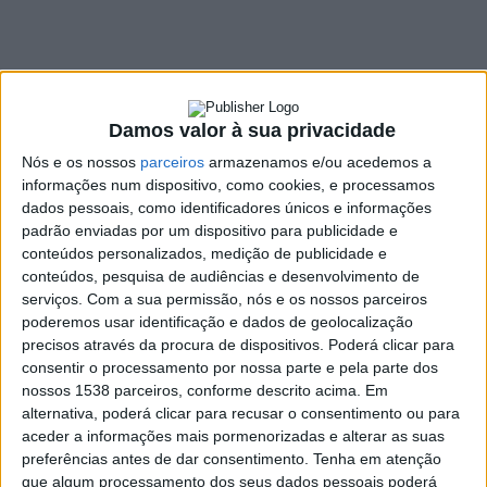
Ucrânia
4 MARÇO, 2022
SHARE
TWEET
SHARE
PIN IT
Damos valor à sua privacidade
Nós e os nossos
parceiros
armazenamos e/ou acedemos a
80 VIEWS
informações num dispositivo, como cookies, e processamos
dados pessoais, como identificadores únicos e informações
padrão enviadas por um dispositivo para publicidade e
A Câmara Municipal da Póvoa de Lanhoso está a
conteúdos personalizados, medição de publicidade e
organizar uma marcha de solidariedade e contra a
conteúdos, pesquisa de audiências e desenvolvimento de
serviços.
Com a sua permissão, nós e os nossos parceiros
guerra na Ucrânia. “
Póvoa de Lanhoso – Somos todos
poderemos usar identificação e dados de geolocalização
Ucrânia
”, realiza-se no próximo domingo, dia 6 de
precisos através da procura de dispositivos. Poderá clicar para
março, pelas 09h30, na Praça Eng.º Armando Rodrigues,
consentir o processamento por nossa parte e pela parte dos
à qual se junta a comunidade ucraniana a residir no
nossos 1538 parceiros, conforme descrito acima. Em
concelho da Póvoa de Lanhoso.
alternativa, poderá clicar para recusar o consentimento ou para
aceder a informações mais pormenorizadas e alterar as suas
A autarquia convida toda a comunidade a participar na
preferências antes de dar consentimento.
Tenha em atenção
manifestação de apelo à paz e de apoio para com o povo
que algum processamento dos seus dados pessoais poderá