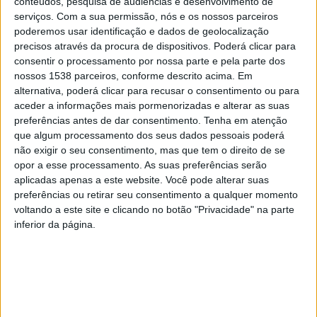
conteúdos, pesquisa de audiências e desenvolvimento de
Envelhecimento ativo e saudável: Desafios e
serviços.
Com a sua permissão, nós e os nossos parceiros
Oportunidades”, que decorreu ao longo de sexta-feira,
poderemos usar identificação e dados de geolocalização
precisos através da procura de dispositivos. Poderá clicar para
14 de novembro, na Póvoa de Lanhoso.
consentir o processamento por nossa parte e pela parte dos
Este momento reuniu seniores e provedor do Idoso, decisores
nossos 1538 parceiros, conforme descrito acima. Em
políticos, representantes de entidades concelhias, dirigentes de
alternativa, poderá clicar para recusar o consentimento ou para
instituições locais, pessoal técnico e estudantes, bem como de
aceder a informações mais pormenorizadas e alterar as suas
preferências antes de dar consentimento.
Tenha em atenção
diversos oradores e especialistas, num dia inteiro dedicado à
que algum processamento dos seus dados pessoais poderá
reflexão, aprendizagem e partilha no campo dos saberes e das
não exigir o seu consentimento, mas que tem o direito de se
experiências em matéria de envelhecimento.
opor a esse processamento. As suas preferências serão
aplicadas apenas a este website. Você pode alterar suas
“
Falar de envelhecimento ativo e saudável é uma oportunidade
preferências ou retirar seu consentimento a qualquer momento
muito grande para refletir sobre desafios constantes e cada vez
voltando a este site e clicando no botão "Privacidade" na parte
maiores
”, considerou ainda a representante da autarquia,
inferior da página.
sublinhando que o envelhecimento da população e a falta de
recursos disponíveis para acompanhar as pessoas mais velhas
são também desafios. “
Temos de refletir e acompanhar o
tempo. Hoje, as coisas evoluem de forma muito mais rápida e
acelerada. Isto exige de nós atenção, acompanhamento,
conhecimento, formação e estarmos atentos a estes desafios