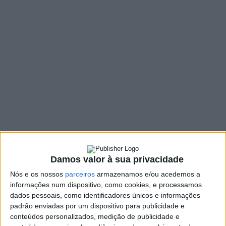
envelhecimento
ativo e saudável
18 NOVEMBRO, 2025
SHARE
TWEET
SHARE
PIN IT
359 VIEWS
Conjugar duas realidades – a humanização dos tratos à
Damos valor à sua privacidade
pessoa idosa e as oportunidades da Inteligência
Nós e os nossos
parceiros
armazenamos e/ou acedemos a
Artificial – são, para a vice-presidente da Câmara
informações num dispositivo, como cookies, e processamos
Municipal da Póvoa de Lanhoso, desafios e
dados pessoais, como identificadores únicos e informações
oportunidades, que se colocam às políticas de
padrão enviadas por um dispositivo para publicidade e
envelhecimento ativo e saudável. Fátima Moreira falava
conteúdos personalizados, medição de publicidade e
na abertura do Seminário “Idade é só um número?