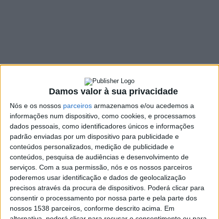
rodoviário para
sensibilizar
automobilistas
18 NOVEMBRO, 2025
Damos valor à sua privacidade
Nós e os nossos
parceiros
armazenamos e/ou acedemos a
SHARE
TWEET
SHARE
PIN IT
informações num dispositivo, como cookies, e processamos
dados pessoais, como identificadores únicos e informações
576 VIEWS
padrão enviadas por um dispositivo para publicidade e
conteúdos personalizados, medição de publicidade e
conteúdos, pesquisa de audiências e desenvolvimento de
Os Serviços Municipais de Proteção Civil da Póvoa de
serviços.
Com a sua permissão, nós e os nossos parceiros
poderemos usar identificação e dados de geolocalização
Lanhoso, juntamente com entidades parceiras,
precisos através da procura de dispositivos. Poderá clicar para
promoveram, no domingo, 16 de novembro, um
consentir o processamento por nossa parte e pela parte dos
simulacro de acidente rodoviário — colisão entre duas
nossos 1538 parceiros, conforme descrito acima. Em
viaturas ligeiras —, na Estrada Nacional 103, em Covelas.
alternativa, poderá clicar para recusar o consentimento ou para