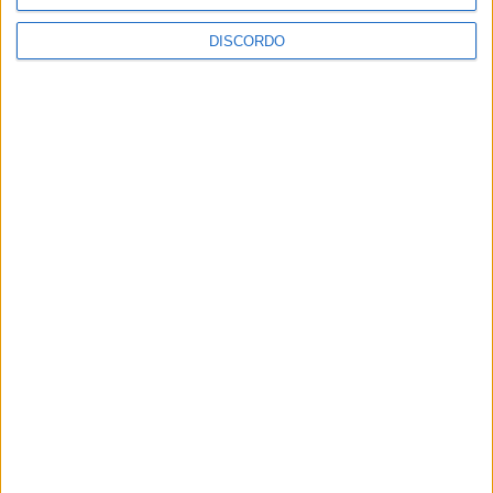
AGOSTO,
2026
DISCORDO
PUB
ULTIMA HORA
Casa de Lamas acolhe tertúlia com
autores de Vieira do Minho esta sexta-feira