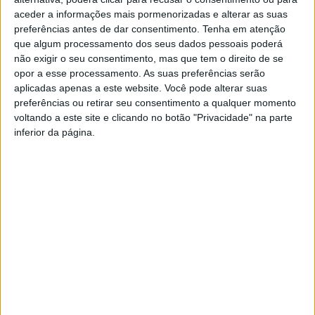
O objetivo foi sensibilizar os condutores para a
aceder a informações mais pormenorizadas e alterar as suas
importância de uma condução segura e preventiva,
preferências antes de dar consentimento.
Tenha em atenção
assinalando o Dia Mundial em Memória das Vítimas da
que algum processamento dos seus dados pessoais poderá
não exigir o seu consentimento, mas que tem o direito de se
Estrada, tendo por palco uma das vias mais
opor a esse processamento. As suas preferências serão
movimentadas e acidentadas da região.
aplicadas apenas a este website. Você pode alterar suas
O exercício realizou-se entre as 15h00 e as 17h00, numa tarde
preferências ou retirar seu consentimento a qualquer momento
de chuva. Algumas pessoas pensaram tratar-se de uma situação
voltando a este site e clicando no botão "Privacidade" na parte
inferior da página.
real. Não era o caso, mas podia ser: no dia anterior, um acidente
entre um ligeiro e um pesado, na mesma Estrada Nacional e a
curta distância do local do simulacro, exigiu intervenção de
diversos meios de proteção e socorro.
No domingo, o cenário realista de colisão que foi criado
impressionou e suscitou a curiosidade dos automobilistas, que
circulavam pela principal via de ligação entre a Póvoa de
Lanhoso e Braga, e que serve ainda para aceder a Vieira do
Minho e ao Gerês, por exemplo.
É esperado que este simulacro tenha despertado a reflexão em