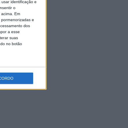
usar identificação e
Oliveira assume a Camisola
nsentir o
Amarela da Volta a Portugal
[áudio]
o acima. Em
is pormenorizadas e
7 AGOSTO, 2026
ocessamento dos
opor a esse
terar suas
ndo no botão
CORDO