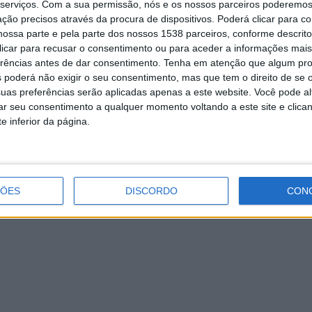
serviços.
Com a sua permissão, nós e os nossos parceiros poderemos 
ção precisos através da procura de dispositivos. Poderá clicar para co
ossa parte e pela parte dos nossos 1538 parceiros, conforme descrit
 clicar para recusar o consentimento ou para aceder a informações ma
erências antes de dar consentimento.
Tenha em atenção que algum pr
Arco Baúlhe-Mosteiro discutem título
 poderá não exigir o seu consentimento, mas que tem o direito de se 
de campeão. Qual será a arbitragem
uas preferências serão aplicadas apenas a este website. Você pode al
escolhida?
rar seu consentimento a qualquer momento voltando a este site e clica
e inferior da página.
ÇÕES
DISCORDO
CON