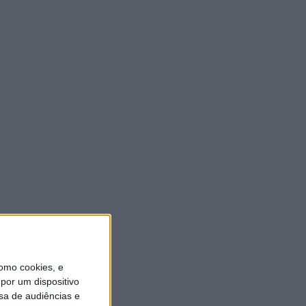
ULTIMA HORA
Eclipse solar em Portugal:
saiba horários e onde
observar o fenómeno
9 AGOSTO, 2026
Casa de Lamas acolhe tertúlia
com autores de Vieira do
Minho esta sexta-feira
7 AGOSTO, 2026
Vieira do Minho Recebe
Festival de Folclore este fim
de semana
7 AGOSTO, 2026
omo cookies, e
por um dispositivo
sa de audiências e
Francisco Campos vence ao
sprint em Queluz e Rui