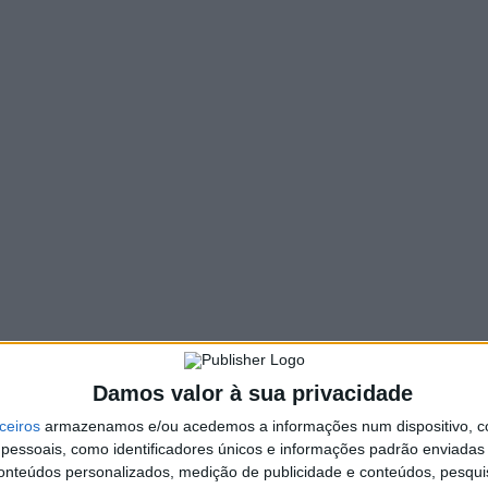
141 VIEWS
PIN IT
à sua limpeza até dia 30 de abril, sob pena de uma
a (GNR), na página de Facebook da instituição, esta quarta-
licana/videos/203916792355954/
GNR, relembrando que a gestão do material combustível e a
rgura não inferior a 50 metros em torno das edificações ou
íveis uma vez que Portugal “
tem um enorme risco de
Damos valor à sua privacidade
ceiros
armazenamos e/ou acedemos a informações num dispositivo, c
 através da Linha SOS Ambiente e Território (808 200 520) ou
essoais, como identificadores únicos e informações padrão enviadas 
conteúdos personalizados, medição de publicidade e conteúdos, pesqui