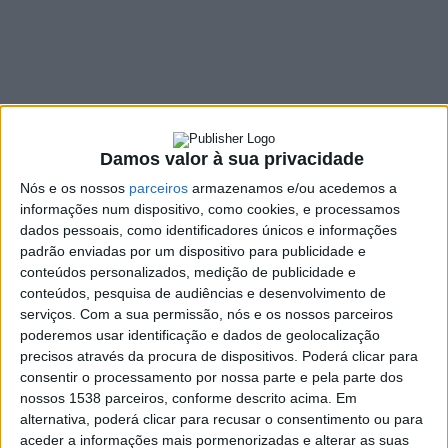
Fumeiro de
Montalegre
26 JANEIRO, 2026
Damos valor à sua privacidade
SHARE
TWEET
SHARE
PIN IT
Nós e os nossos
parceiros
armazenamos e/ou acedemos a
informações num dispositivo, como cookies, e processamos
dados pessoais, como identificadores únicos e informações
337 VIEWS
padrão enviadas por um dispositivo para publicidade e
conteúdos personalizados, medição de publicidade e
conteúdos, pesquisa de audiências e desenvolvimento de
O presidente da Câmara Municipal de Vieira do Minho
serviços.
Com a sua permissão, nós e os nossos parceiros
visitou a Feira do Fumeiro de Montalegre, onde teve a
poderemos usar identificação e dados de geolocalização
oportunidade de conhecer de perto a organização
precisos através da procura de dispositivos. Poderá clicar para
daquele que é considerado o maior certame de fumeiro
consentir o processamento por nossa parte e pela parte dos
do país. A visita contou com o acolhimento do
nossos 1538 parceiros, conforme descrito acima. Em
executivo do município de Montalegre, liderado pela
alternativa, poderá clicar para recusar o consentimento ou para
aceder a informações mais pormenorizadas e alterar as suas
professora Fátima Fernandes, num momento de