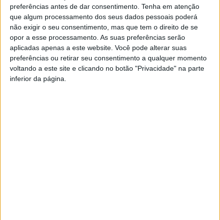
preferências antes de dar consentimento.
Tenha em atenção
partilha e cooperação entre as autarquias.
que algum processamento dos seus dados pessoais poderá
Em comunicado, a autarquia refere que durante a deslocação,
não exigir o seu consentimento, mas que tem o direito de se
o presidente realizou uma visita guiada, acompanhado por um
opor a esse processamento. As suas preferências serão
aplicadas apenas a este website. Você pode alterar suas
técnico do município, que permitiu compreender todos os
preferências ou retirar seu consentimento a qualquer momento
detalhes da feira, desde a logística à exposição dos produtos,
voltando a este site e clicando no botão "Privacidade" na parte
com especial destaque para os mecanismos de controlo e
inferior da página.
certificação do fumeiro.
A visita incluiu ainda um momento em que o presidente
presenciou uma demonstração de
showcooking
conduzida
pelo chef Marco Gomes, “
que evidenciou a qualidade e a
versatilidade dos produtos tradicionais, reforçando a importância
do fumeiro como elemento central da gastronomia local
“.
Filipe de Oliveira fez-se acompanhar pelo vereador Carlos Mota
e pelo chefe de divisão de Floresta, Turismo e Desporto, Nelson
Rodrigues, “
reforçando a representação do município e
permitindo uma visão mais completa das oportunidades de
promoção e cooperação para o concelho
“.