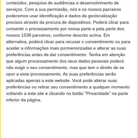
novo hospital, equipamento que sirva as populações
conteúdos, pesquisa de audiências e desenvolvimento de
destes dois concelhos do Baixo Cávado.
serviços.
Com a sua permissão, nós e os nossos parceiros
poderemos usar identificação e dados de geolocalização
Além do novo hospital, ambos os autarcas analisaram a
precisos através da procura de dispositivos. Poderá clicar para
possibilidade de definição de novas zonas industriais e a
consentir o processamento por nossa parte e pela parte dos
dinamização/fruição das margens do rio Cávado. “
Existe mesmo
nossos 1538 parceiros, conforme descrito acima. Em
a intenção da assinatura de um protocolo que estabeleça modos
alternativa, poderá clicar para recusar o consentimento ou para
de atuação e metas conjuntas
“, pode ler-se num
comunicado
.
aceder a informações mais pormenorizadas e alterar as suas
preferências antes de dar consentimento.
Tenha em atenção
No decorrer deste encontro, num intervalo para falarem à
que algum processamento dos seus dados pessoais poderá
Comunicação Social, explicaram que a ideia de fazerem esta
não exigir o seu consentimento, mas que tem o direito de se
reunião teve como base o facto de “
Barcelos e Esposende
opor a esse processamento. As suas preferências serão
aplicadas apenas a este website. Você pode alterar suas
terem um território comum, problemas comuns,
preferências ou retirar seu consentimento a qualquer momento
potencialidades e oportunidades comuns, por isso era
voltando a este site e clicando no botão "Privacidade" na parte
importante encontrar um caminho que pudesse reforçar os
inferior da página.
nossos projetos e as nossas ideias
”.
O autarca barcelense assegurou que
“finalmente estão a criar-
se as condições para que o novo hospital seja uma realidade
”,
mas lamentou que entre 2010 e 2018 nada tenha sido feito,
conforme lhe foi comunicado no passado mês de novembro,