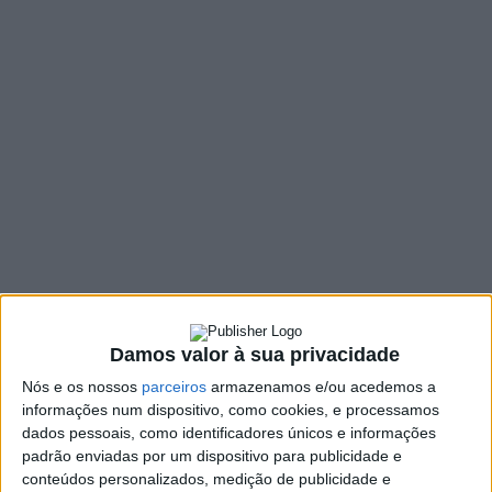
novo hospital
17 FEVEREIRO, 2022
SHARE
TWEET
SHARE
PIN IT
87 VIEWS
A construção de um novo Hospital foi o tema central da
reunião que juntou à mesma mesa os Executivos da
Câmara de Barcelos e de Esposende. Mário Constantino
Damos valor à sua privacidade
Lopes e Benjamim Pereira reuniram-se nos Paços do
Nós e os nossos
parceiros
armazenamos e/ou acedemos a
Concelho da cidade de Barcelos tendo em cima da
informações num dispositivo, como cookies, e processamos
mesa projetos comuns aos dois concelhos, cuja
dados pessoais, como identificadores únicos e informações
concretização consideram muito importantes. À cabeça
padrão enviadas por um dispositivo para publicidade e
de todos os projetos está a velha reivindicação de um
conteúdos personalizados, medição de publicidade e