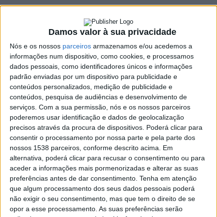
de Basto e Póvoa de
Lanhoso
Damos valor à sua privacidade
20 JULHO, 2022
Nós e os nossos
parceiros
armazenamos e/ou acedemos a
informações num dispositivo, como cookies, e processamos
dados pessoais, como identificadores únicos e informações
padrão enviadas por um dispositivo para publicidade e
SHARE
TWEET
SHARE
PIN IT
conteúdos personalizados, medição de publicidade e
conteúdos, pesquisa de audiências e desenvolvimento de
serviços.
Com a sua permissão, nós e os nossos parceiros
198 VIEWS
poderemos usar identificação e dados de geolocalização
precisos através da procura de dispositivos. Poderá clicar para
consentir o processamento por nossa parte e pela parte dos
Os dois suspeitos de atearem incêndios florestais nos
nossos 1538 parceiros, conforme descrito acima. Em
concelhos de Celorico de Basto e Póvoa de Lanhoso
alternativa, poderá clicar para recusar o consentimento ou para
ficaram em prisão preventiva, depois de presentes nos
aceder a informações mais pormenorizadas e alterar as suas
preferências antes de dar consentimento.
Tenha em atenção
tribunais de Guimarães e Póvoa de Lanhoso,
que algum processamento dos seus dados pessoais poderá
respetivamente.
não exigir o seu consentimento, mas que tem o direito de se
Como a
RAA noticiou
, a GNR deteve na segunda-feira dois
opor a esse processamento. As suas preferências serão