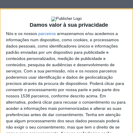
3 ABRIL, 2023
Damos valor à sua privacidade
SHARE
TWEET
SHARE
PIN IT
Nós e os nossos
parceiros
armazenamos e/ou acedemos a
informações num dispositivo, como cookies, e processamos
132 VIEWS
dados pessoais, como identificadores únicos e informações
padrão enviadas por um dispositivo para publicidade e
conteúdos personalizados, medição de publicidade e
O Vieira SC venceu, este domingo, o GD Joane por 2-0,
conteúdos, pesquisa de audiências e desenvolvimento de
serviços.
Com a sua permissão, nós e os nossos parceiros
numa partida a contar para a 2.ª jornada da fase de
poderemos usar identificação e dados de geolocalização
apuramento de campeão série 1 do Pró-Nacional.
precisos através da procura de dispositivos. Poderá clicar para
Com dois golos logo nos primeiros quarenta e cinco minutos, o
consentir o processamento por nossa parte e pela parte dos
Vieira conseguiu assim a primeira vitória nesta segunda fase do
nossos 1538 parceiros, conforme descrito acima. Em
alternativa, poderá clicar para recusar o consentimento ou para
campeonato, depois do empate diante do Ponte. O GD Joane
aceder a informações mais pormenorizadas e alterar as suas
podia ter reduzido a diferença com a uma grande penalidade
preferências antes de dar consentimento.
Tenha em atenção
apontada na segunda parte, mas que foi defendida por Luca.
que algum processamento dos seus dados pessoais poderá
não exigir o seu consentimento, mas que tem o direito de se
Uma partida que não correu como o esperado, revelou Nelson