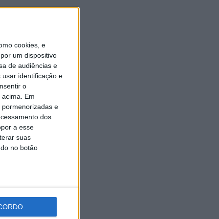
Universidade Sénior assinala
final do ano letivo com tarde
de convívio
6 AGOSTO, 2026
omo cookies, e
por um dispositivo
sa de audiências e
usar identificação e
nsentir o
o acima. Em
is pormenorizadas e
ocessamento dos
opor a esse
terar suas
ndo no botão
CORDO