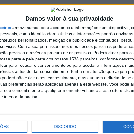
 apresentação e deliberação da ordem de trabalhos foram as
Damos valor à sua privacidade
ceiros
armazenamos e/ou acedemos a informações num dispositivo, c
mo da situação financeira do mesmo, nos termos definidos na
essoais, como identificadores únicos e informações padrão enviadas 
de 12 de setembro; apreciada e conhecida;
conteúdos personalizados, medição de publicidade e conteúdos, pesqui
serviços.
Com a sua permissão, nós e os nossos parceiros poderemos 
umentos Previsionais para o ano de 2023; colocada à discussão
ção precisos através da procura de dispositivos. Poderá clicar para co
ossa parte e pela parte dos nossos 1538 parceiros, conforme descrit
da Estratégia Local de Habitação de Terras de Bouro.;
 clicar para recusar o consentimento ou para aceder a informações ma
r unanimidade.
erências antes de dar consentimento.
Tenha em atenção que algum pr
 poderá não exigir o seu consentimento, mas que tem o direito de se 
ções do presidente da Câmara Municipal, Manuel Tibo, assim
uas preferências serão aplicadas apenas a este website. Você pode al
 Isménia Loureiro.
rar seu consentimento a qualquer momento voltando a este site e clica
e inferior da página.
Cerimónia de assinatura do Tratado
de Limites de Fronteira entre Terras
ÇÕES
DISCORDO
CON
de Bouro e Lóbios