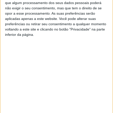
que algum processamento dos seus dados pessoais poderá
das águas;
não exigir o seu consentimento, mas que tem o direito de se
− Garantir uma adequada
fixação de estruturas soltas
,
opor a esse processamento. As suas preferências serão
nomeadamente, andaimes, placards e outras estruturas
aplicadas apenas a este website. Você pode alterar suas
suspensas;
preferências ou retirar seu consentimento a qualquer momento
voltando a este site e clicando no botão "Privacidade" na parte
− Ter especial cuidado na circulação e permanência junto de
inferior da página.
áreas arborizadas, estando atento para a
possibilidade de
queda de ramos e árvores
, em virtude de vento mais forte;
− Ter especial
cuidado na circulação junto da orla costeira
e zonas ribeirinha
s historicamente mais vulneráveis a
galgamentos costeiros, evitando a circulação e permanência
nestes locais;
−
Não praticar atividades relacionadas com o mar
,
nomeadamente pesca desportiva, desportos náuticos e
passeios à beira-mar, evitando ainda o estacionamento de
veículos muito próximos da orla marítima;
− Adotar uma
condução defensiva
, reduzindo a velocidade e
tendo especial cuidado com a possível acumulação de neve e
formação de lençóis de água nas vias;