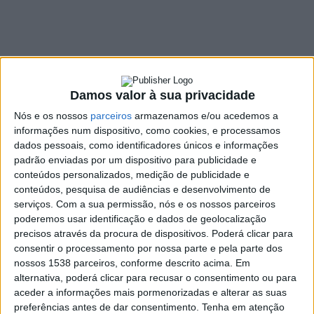
dos próximos dias
18 OUTUBRO, 2022
Damos valor à sua privacidade
SHARE
TWEET
SHARE
PIN IT
Nós e os nossos
parceiros
armazenamos e/ou acedemos a
informações num dispositivo, como cookies, e processamos
131 VIEWS
dados pessoais, como identificadores únicos e informações
padrão enviadas por um dispositivo para publicidade e
conteúdos personalizados, medição de publicidade e
A Autoridade Nacional de Emergência e Proteção Civil
conteúdos, pesquisa de audiências e desenvolvimento de
está a alertar a população para os cuidados a ter nos
serviços.
Com a sua permissão, nós e os nossos parceiros
próximos dias devido à
previsão
de chuva e ventos
poderemos usar identificação e dados de geolocalização
fortes.
precisos através da procura de dispositivos. Poderá clicar para
consentir o processamento por nossa parte e pela parte dos
A Proteção Civil, em comunicado, aconselha:
nossos 1538 parceiros, conforme descrito acima. Em
alternativa, poderá clicar para recusar o consentimento ou para
− Garantir a
desobstrução dos sistemas de escoamento
aceder a informações mais pormenorizadas e alterar as suas
das águas pluviais e retirada de inertes e outros objetos que
preferências antes de dar consentimento.
Tenha em atenção
possam ser arrastados ou criem obstáculos ao livre escoamento