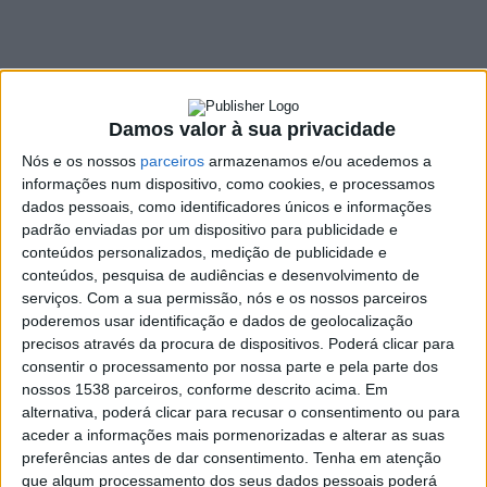
distrito de Braga
8 JANEIRO, 2025
Damos valor à sua privacidade
SHARE
TWEET
SHARE
PIN IT
Nós e os nossos
parceiros
armazenamos e/ou acedemos a
informações num dispositivo, como cookies, e processamos
dados pessoais, como identificadores únicos e informações
674 VIEWS
padrão enviadas por um dispositivo para publicidade e
conteúdos personalizados, medição de publicidade e
conteúdos, pesquisa de audiências e desenvolvimento de
A Federação Distrital de Braga do Partido Socialista
serviços.
Com a sua permissão, nós e os nossos parceiros
reuniu, na passada segunda-feira, 6 de janeiro, e
poderemos usar identificação e dados de geolocalização
aprovou a proposta de candidatos autárquicos do
precisos através da procura de dispositivos. Poderá clicar para
distrito a sua Comissão Política Distrital.
consentir o processamento por nossa parte e pela parte dos
nossos 1538 parceiros, conforme descrito acima. Em
A proposta, apresentada pelo presidente da Federação
alternativa, poderá clicar para recusar o consentimento ou para
Distrital, Victor Hugo Salgado, e pelo seu secretariado, foi
aceder a informações mais pormenorizadas e alterar as suas
aprovada “
por unanimidade e aclamação
”, referem em
preferências antes de dar consentimento.
Tenha em atenção
comunicado, acrescentando que “
este resultado expressivo é
que algum processamento dos seus dados pessoais poderá