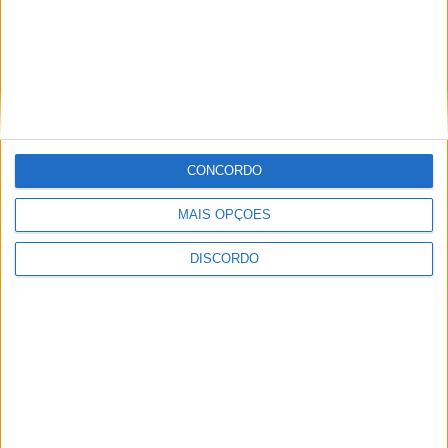
AGOSTO,
2026
PUB
CONCORDO
MAIS OPÇÕES
DISCORDO
ULTIMA HORA
Casa de Lamas acolhe tertúlia com
autores de Vieira do Minho esta sexta-feira