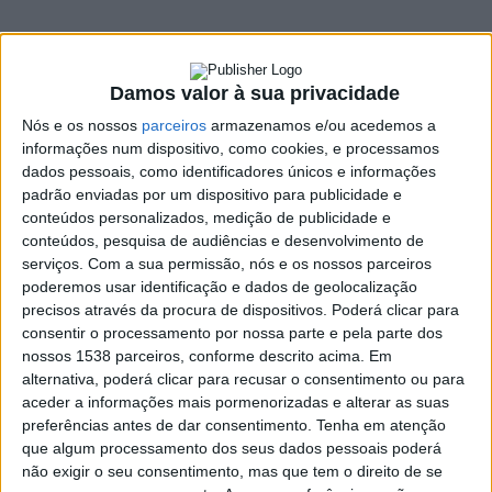
do 25 de Abril
27 ABRIL, 2018
Damos valor à sua privacidade
Nós e os nossos
parceiros
armazenamos e/ou acedemos a
informações num dispositivo, como cookies, e processamos
SHARE
TWEET
SHARE
PIN IT
dados pessoais, como identificadores únicos e informações
padrão enviadas por um dispositivo para publicidade e
124 VIEWS
conteúdos personalizados, medição de publicidade e
conteúdos, pesquisa de audiências e desenvolvimento de
serviços.
Com a sua permissão, nós e os nossos parceiros
No passado dia 24 de Abril, a Concelhia do Partido Socialista de
poderemos usar identificação e dados de geolocalização
Vieira do Minho realizou o já tradicional jantar comemorativo da
precisos através da procura de dispositivos. Poderá clicar para
consentir o processamento por nossa parte e pela parte dos
revolução dos cravos, no restaurante Sol da Cabreira, onde mais
nossos 1538 parceiros, conforme descrito acima. Em
de 100 democratas celebraram de forma calorosa o dia da
alternativa, poderá clicar para recusar o consentimento ou para
Liberdade.O espírito de camaradagem e a exaltação dos
aceder a informações mais pormenorizadas e alterar as suas
valores de Abril marcaram mais uma vez forte presença.
preferências antes de dar consentimento.
Tenha em atenção
que algum processamento dos seus dados pessoais poderá
O evento contou com a intervenção de ilustres figuras do
não exigir o seu consentimento, mas que tem o direito de se
Partido Socialista de Vieira do Minho e serviu ainda para atribuir