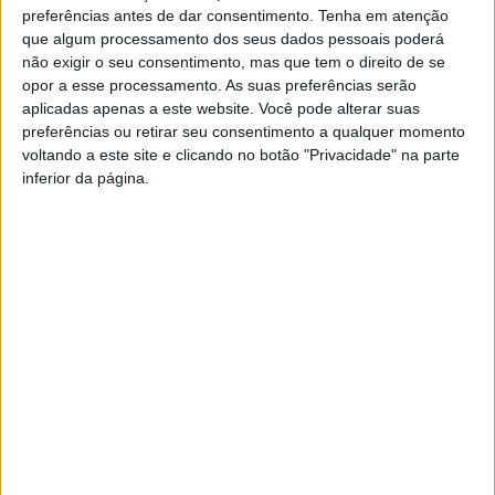
automóvel na Praça Guilherme de Abreu foram dois dos
preferências antes de dar consentimento.
Tenha em atenção
tópicos que os vereadores do PS vieirense votaram
que algum processamento dos seus dados pessoais poderá
não exigir o seu consentimento, mas que tem o direito de se
contra.
opor a esse processamento. As suas preferências serão
Em comunicado, o PS explica que votou contra a contratação
aplicadas apenas a este website. Você pode alterar suas
de um elemento da Assembleia Municipal, eleito pelo PSD, para
preferências ou retirar seu consentimento a qualquer momento
voltando a este site e clicando no botão "Privacidade" na parte
assumir um cargo de direção intermédia de 3.° grau nos
inferior da página.
Serviços de Ação Social por ser “
uma proposta sem qualquer
rigor, transparência e pudor
”, numa situação “
de clara
promiscuidade entre aquilo que são interesses políticos e
interesses públicos, situação que descredibiliza por completo o
atual executivo e que deve ser merecedora de repúdio
”.
A questão do acesso automóvel à Praça Guilherme de Abreu,
por parte dos comerciantes, voltou a ser falada. Desta vez para
a ratificação de um despacho que determina o modo e
condições de circulação no interior da mesma. De acordo com
o comunicado socialista, o mesmo “
determina a
imobilização/fixação dos pilaretes existentes a Norte da Praça,
impossibilitando os comerciantes aí instalados de aceder ao