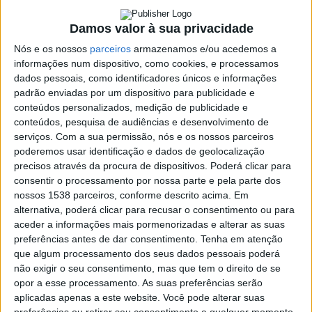
13 JUNHO, 2024
Damos valor à sua privacidade
Nós e os nossos
parceiros
armazenamos e/ou acedemos a
informações num dispositivo, como cookies, e processamos
SHARE
TWEET
SHARE
PIN IT
dados pessoais, como identificadores únicos e informações
padrão enviadas por um dispositivo para publicidade e
193 VIEWS
conteúdos personalizados, medição de publicidade e
conteúdos, pesquisa de audiências e desenvolvimento de
serviços.
Com a sua permissão, nós e os nossos parceiros
A Quinta do Farejal vai realizar uma Sunset Party no
poderemos usar identificação e dados de geolocalização
precisos através da procura de dispositivos. Poderá clicar para
próximo sábado, dia 15 de junho.
consentir o processamento por nossa parte e pela parte dos
O evento vai decorrer das 15H às 21H, com atuação especial do
nossos 1538 parceiros, conforme descrito acima. Em
DJ Disconetado.
alternativa, poderá clicar para recusar o consentimento ou para
aceder a informações mais pormenorizadas e alterar as suas
A entrada é livre.
preferências antes de dar consentimento.
Tenha em atenção
que algum processamento dos seus dados pessoais poderá
A Quinta do Farejal situa-se na Rua da Senhora da Orada, em
Autarquia
não exigir o seu consentimento, mas que tem o direito de se
Pinheiro Vieira do Minho.
da
opor a esse processamento. As suas preferências serão
Póvoa
aplicadas apenas a este website. Você pode alterar suas
de
preferências ou retirar seu consentimento a qualquer momento