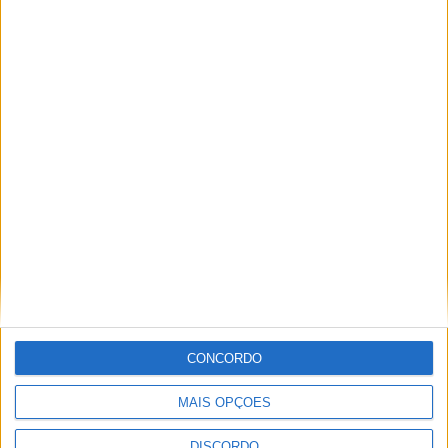
PUB
ULTIMA HORA
Autarquia da Póvoa de Lanhoso apoia
atividade dos Bombeiros Voluntários
enquanto agentes de Proteção Civil
CONCORDO
6 AGOSTO, 2026
MAIS OPÇÕES
FAS-Portugal alerta: “Não faltam dadores
DISCORDO