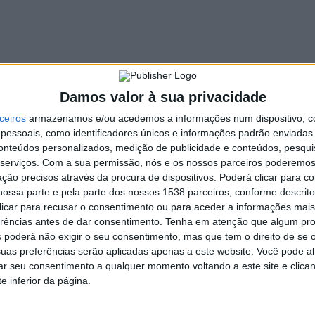
eia de que
é a partir da escola que conhecemos e
eservar e cuidar da cidade e das pessoas.
exou às candidaturas, a Autarquia fala sobre a
tríade
o cada vez mais significativo em matéria educativa. “
Esta
l dos indivíduos que não se limita ao universo escolar, mas a
Damos valor à sua privacidade
aridade de aliar a contemporaneidade e inovação à história e
ceiros
armazenamos e/ou acedemos a informações num dispositivo, c
essoais, como identificadores únicos e informações padrão enviadas 
que valorizam o “Saber” da Cidade, sendo o c
ompromisso de
conteúdos personalizados, medição de publicidade e conteúdos, pesqui
serviços.
Com a sua permissão, nós e os nossos parceiros poderemos 
nstrução de uma Cidade Educadora
.
ção precisos através da procura de dispositivos. Poderá clicar para co
etende ver reconhecido o trabalho da comunidade em
ossa parte e pela parte dos nossos 1538 parceiros, conforme descrit
m modelo de educação colaborativo que possibilita a
 clicar para recusar o consentimento ou para aceder a informações ma
tura e dos valores de cidadania, mas também a aposta em
erências antes de dar consentimento.
Tenha em atenção que algum pr
 poderá não exigir o seu consentimento, mas que tem o direito de se 
dorismo que assumimos como valores decisivos para reforçar
uas preferências serão aplicadas apenas a este website. Você pode al
rar seu consentimento a qualquer momento voltando a este site e clica
iação de um júri constituído por representantes do
e inferior da página.
 académicos
. A decisão do júri será conhecida no mês de