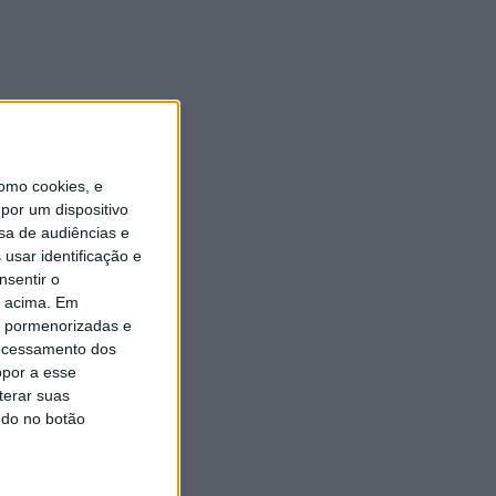
de Johansen e arranque para
a etapa Lourinhã–Queluz
[áudio]
6 AGOSTO, 2026
omo cookies, e
por um dispositivo
sa de audiências e
usar identificação e
nsentir o
o acima. Em
is pormenorizadas e
ocessamento dos
opor a esse
terar suas
ndo no botão