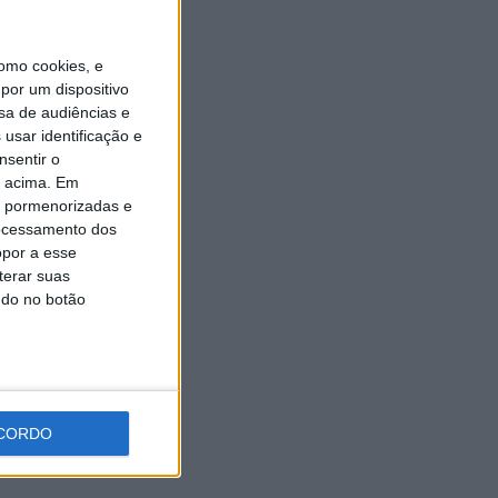
omo cookies, e
por um dispositivo
sa de audiências e
usar identificação e
nsentir o
o acima. Em
is pormenorizadas e
ocessamento dos
opor a esse
terar suas
ndo no botão
CORDO