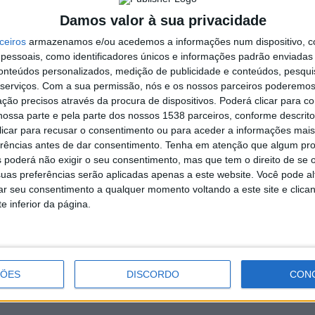
afio. A aluna do terceiro ano da licenciatura em Artes
Damos valor à sua privacidade
e “
como uma experiência a não perder
”. Conhecer pessoas
ceiros
armazenamos e/ou acedemos a informações num dispositivo, c
aria João Gonçalves para a quinta, onde teve um
essoais, como identificadores únicos e informações padrão enviadas 
abriram as portas de casa a este projeto. “
Não estava a contar
conteúdos personalizados, medição de publicidade e conteúdos, pesqui
 enriquecedora para o nosso currículo e, por isso, desafiei os
serviços.
Com a sua permissão, nós e os nossos parceiros poderemos 
, garantindo que aprendeu muito. “
Esta experiência ajudou-me
ção precisos através da procura de dispositivos. Poderá clicar para co
ssional e a divertir-me um bocadinho
”, evidenciou Maria João
ossa parte e pela parte dos nossos 1538 parceiros, conforme descrit
inta, pela paixão e pela dedicação das pessoas que integram o
 clicar para recusar o consentimento ou para aceder a informações ma
erências antes de dar consentimento.
Tenha em atenção que algum pr
 poderá não exigir o seu consentimento, mas que tem o direito de se 
o da Faculdade de Belas Artes de Pontevedra, vai encontrar
uas preferências serão aplicadas apenas a este website. Você pode al
 contrastes, por isso, tentei levar para esta experiência um
rar seu consentimento a qualquer momento voltando a este site e clica
mas também me inspirei em fotografias como referência
”,
e inferior da página.
 intercâmbio, confirmando que foi “
um desafio interessante
”.
ndar na universidade e ter a oportunidade de participar neste
ÇÕES
DISCORDO
CON
o da licenciatura em Artes Plásticas e Tecnologias Artísticas