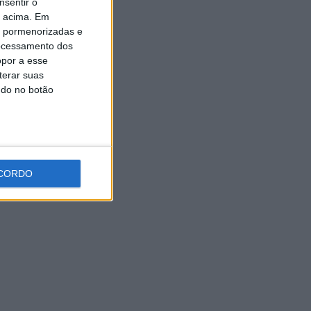
nsentir o
Universidade Sénior assinala
o acima. Em
final do ano letivo com tarde
de convívio
is pormenorizadas e
ocessamento dos
6 AGOSTO, 2026
opor a esse
terar suas
ndo no botão
CORDO