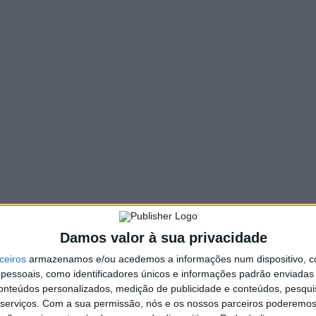
203 VIEWS
PIN IT
y de Portugal, Vieira do Minho recebeu os pilotos
da Serra da Cabreira.
s foram aqueles que quiseram estar presente para assistir já
pio/posts/2412057165602767
Damos valor à sua privacidade
ceiros
armazenamos e/ou acedemos a informações num dispositivo, c
essoais, como identificadores únicos e informações padrão enviadas 
conteúdos personalizados, medição de publicidade e conteúdos, pesqui
serviços.
Com a sua permissão, nós e os nossos parceiros poderemos 