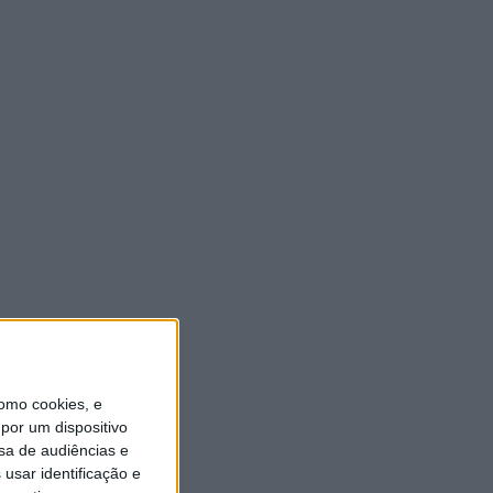
ULTIMA HORA
Autarquia da Póvoa de
Lanhoso apoia atividade dos
Bombeiros Voluntários
enquanto agentes de
Proteção Civil
6 AGOSTO, 2026
FAS-Portugal alerta: “Não
faltam dadores de sangue,
faltam condições ao IPST”
6 AGOSTO, 2026
Praia Fluvial de Agrela e
omo cookies, e
Serafão acolhe segunda
edição do “Sol da Chafarica”
por um dispositivo
sa de audiências e
6 AGOSTO, 2026
usar identificação e