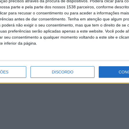
ção precisos através da procura de dispositivos. Poderá clicar para co
ossa parte e pela parte dos nossos 1538 parceiros, conforme descrit
Vieira do Minho recebe
 clicar para recusar o consentimento ou para aceder a informações ma
encerramento do 1.º ciclo de
erências antes de dar consentimento.
Tenha em atenção que algum pr
Economia Digital do programa
 poderá não exigir o seu consentimento, mas que tem o direito de se 
“Melhor Turismo 2020”
uas preferências serão aplicadas apenas a este website. Você pode al
rar seu consentimento a qualquer momento voltando a este site e clica
e inferior da página.
ÇÕES
DISCORDO
CON