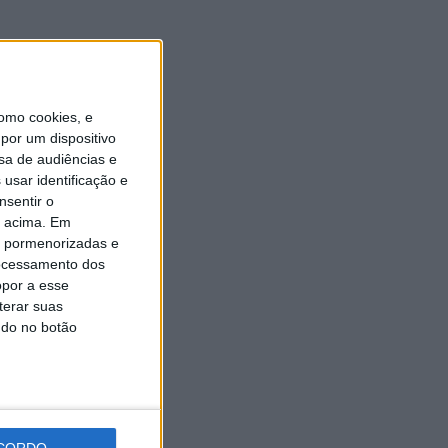
Universidade Sénior assinala
final do ano letivo com tarde
de convívio
6 AGOSTO, 2026
omo cookies, e
por um dispositivo
sa de audiências e
usar identificação e
nsentir o
o acima. Em
is pormenorizadas e
ocessamento dos
opor a esse
terar suas
ndo no botão
CORDO