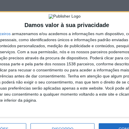
 o vencedor da Taça de Portugal de Montanha e Patrick Cunha
sé Rodrigues (Porsche 992 GT3 Cup) a baixar à última posição
Damos valor à sua privacidade
de Montanha)
ceiros
armazenamos e/ou acedemos a informações num dispositivo, c
essoais, como identificadores únicos e informações padrão enviadas 
conteúdos personalizados, medição de publicidade e conteúdos, pesqui
2
serviços.
Com a sua permissão, nós e os nossos parceiros poderemos 
ção precisos através da procura de dispositivos. Poderá clicar para co
ossa parte e pela parte dos nossos 1538 parceiros, conforme descrit
 clicar para recusar o consentimento ou para aceder a informações ma
erências antes de dar consentimento.
Tenha em atenção que algum pr
288
 poderá não exigir o seu consentimento, mas que tem o direito de se 
uas preferências serão aplicadas apenas a este website. Você pode al
rar seu consentimento a qualquer momento voltando a este site e clica
e inferior da página.
Vieira SC renova confiança em Zé
ÇÕES
DISCORDO
CON