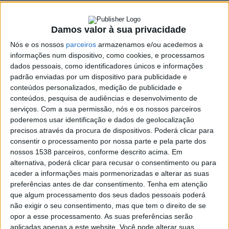
beneficiação
12 MAIO, 2023
Damos valor à sua privacidade
Nós e os nossos
parceiros
armazenamos e/ou acedemos a
informações num dispositivo, como cookies, e processamos
dados pessoais, como identificadores únicos e informações
SHARE
TWEET
SHARE
PIN IT
padrão enviadas por um dispositivo para publicidade e
conteúdos personalizados, medição de publicidade e
112 VIEWS
conteúdos, pesquisa de audiências e desenvolvimento de
serviços.
Com a sua permissão, nós e os nossos parceiros
poderemos usar identificação e dados de geolocalização
precisos através da procura de dispositivos. Poderá clicar para
O Instituto de Conservação da Natureza e Florestas
consentir o processamento por nossa parte e pela parte dos
(ICNF), em colaboração com o município de Vieira do
nossos 1538 parceiros, conforme descrito acima. Em
Minho e a Associação para o Ordenamento da Serra da
alternativa, poderá clicar para recusar o consentimento ou para
Cabreira (APOSC) estão a realizar trabalhos de
aceder a informações mais pormenorizadas e alterar as suas
beneficiação da rede viária florestal.
preferências antes de dar consentimento.
Tenha em atenção
que algum processamento dos seus dados pessoais poderá
Os trabalhos decorrem em perímetro florestal e contemplam a
não exigir o seu consentimento, mas que tem o direito de se
beneficiação e o alargamento de estradões já existentes.
opor a esse processamento. As suas preferências serão
aplicadas apenas a este website. Você pode alterar suas
Esta semana, o presidente do município, António Cardoso,